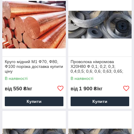
Круго мідний M1 Ф70, Ф80,
Проволока німромова
Ф100 порізка доставка купити
Х20Н80 Ф 0,1; 0,2; 0,3;
ціну
0,4;0,5; 0,6; 0,6; 0,63; 0,65;
0,7; 0,8; 0,9; 1 мм купити ціну
В наявності
В наявності
550
1 900
від
₴/кг
від
₴/кг
Купити
Купити