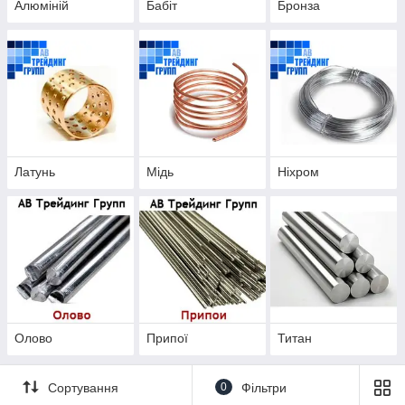
Алюміній
Бабіт
Бронза
Латунь
Мідь
Ніхром
Олово
Припої
Титан
Сортування
0
Фільтри