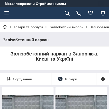
Металлопрокат и Стройматериалы
Товари та послуги
Залізобетонні вироби
Залізобето
Залізобетонний паркан
Залізобетонний паркан в Запоріжжі,
Києві та Україні
Сортування
0
Фільтри