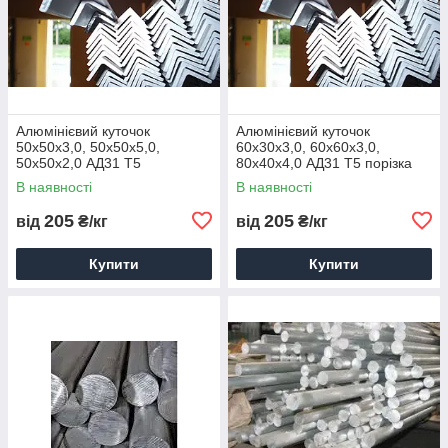
Алюмінієвий куточок
Алюмінієвий куточок
50х50х3,0, 50х50х5,0,
60х30х3,0, 60х60х3,0,
50х50х2,0 АД31 Т5
80х40х4,0 АД31 Т5 порізка
порізування доставка купити
доставка купити ціна
В наявності
В наявності
ціна
205
205
від
₴/кг
від
₴/кг
Купити
Купити