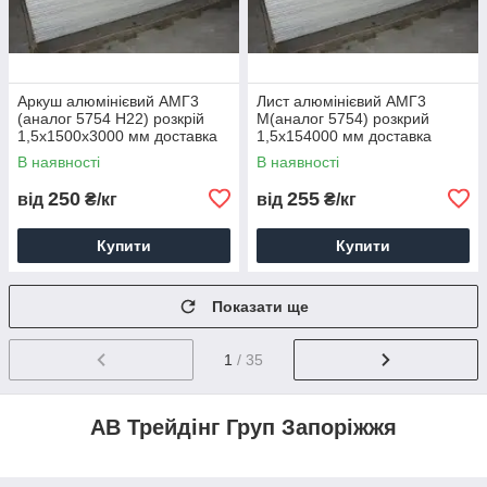
Аркуш алюмінієвий АМГ3
Лист алюмінієвий АМГ3
(аналог 5754 Н22) розкрій
М(аналог 5754) розкрий
1,5х1500х3000 мм доставка
1,5х154000 мм доставка
порізування паковання
порізка упаковка
В наявності
В наявності
250
255
від
₴/кг
від
₴/кг
Купити
Купити
Показати ще
1
/ 35
АВ Трейдінг Груп Запоріжжя