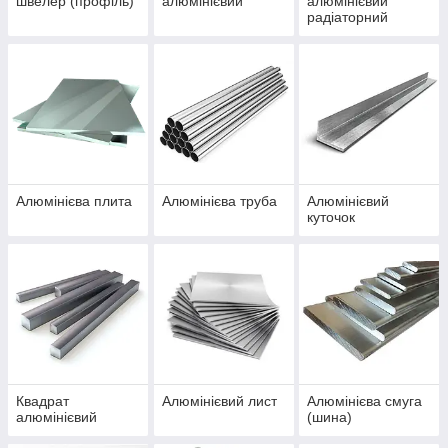
швелер (профіль)
алюмінієвий
алюмінієвий
радіаторний
Алюмінієва плита
Алюмінієва труба
Алюмінієвий
куточок
Квадрат
Алюмінієвий лист
Алюмінієва смуга
алюмінієвий
(шина)