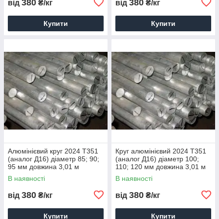
380
380
від
₴/кг
від
₴/кг
Купити
Купити
Алюмінієвий круг 2024 Т351
Круг алюмінієвий 2024 Т351
(аналог Д16) діаметр 85; 90;
(аналог Д16) діаметр 100;
95 мм довжина 3,01 м
110; 120 мм довжина 3,01 м
доставка порізування
доставка порізування
В наявності
В наявності
паковання
паковання
380
380
від
₴/кг
від
₴/кг
Купити
Купити