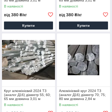
50 мм довжина 3,01 м
65 мм довжина 3,01 м
доставка порізування
доставка порізування
В наявності
В наявності
паковання
паковання
380
380
від
₴/кг
від
₴/кг
Купити
Купити
Круг алюмінієвий 2024 Т3
Алюмінієвий круг 2024 Т3
(аналог Д16) діаметр 55; 60;
(аналог Д16) діаметр 70; 75;
65 мм довжина 3,01 м
80 мм довжина 2,84 м
доставка порізування
доставка порізування
В наявності
В наявності
паковання
паковання