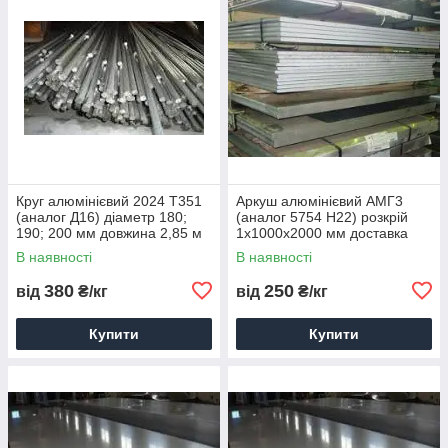
Круг алюмінієвий 2024 Т351
Аркуш алюмінієвий АМГ3
(аналог Д16) діаметр 180;
(аналог 5754 Н22) розкрій
190; 200 мм довжина 2,85 м
1х1000х2000 мм доставка
доставка порізування
порізування паковання
В наявності
В наявності
паковання
380
250
від
₴/кг
від
₴/кг
Купити
Купити