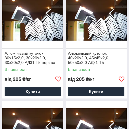
Алюмінієвий куточок
Алюмінієвий куточок
30x15x2,0, 30х20х2,0,
40х20х2,0, 45х45х2,0,
30х30х2,0 АД31 Т5 порізка
50х50х2,0 АД31 Т5
доставка купити ціна
порізування доставка купити
В наявності
В наявності
ціна
205
205
від
₴/кг
від
₴/кг
Купити
Купити