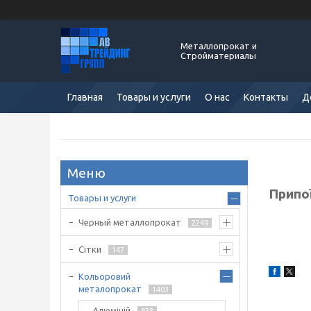
Металлопрокат и
Стройматериалы
Главная
Товары и услуги
О нас
Контакты
Д
Припо
Товары и услуги
Черный металлопрокат
2249
Сітки
147
Кольоровий
металопрокат
1403
Алюміній