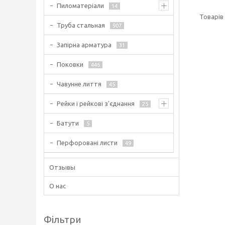
Пиломатеріали
14
Труба стальная
907
Запірна арматура
31
Поковки
446
Чавунне лиття
45
Рейки і рейкові з'єднання
25
Батути
5
Перфоровані листи
49
Отзывы
О нас
Фільтри