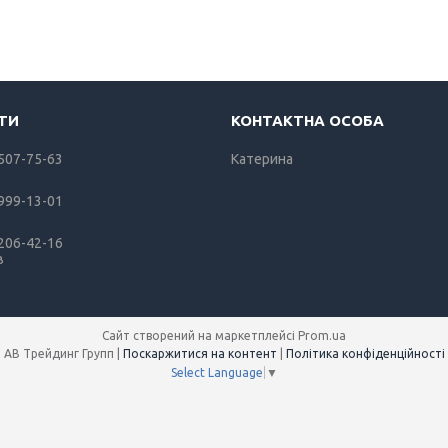
 507-75-63
Катерина
 999-13-01
 206-42-16
в
Сайт створений на маркетплейсі
Prom.ua
АВ Трейдинг Групп |
Поскаржитися на контент
|
Політика конфіденційності
Select Language
▼