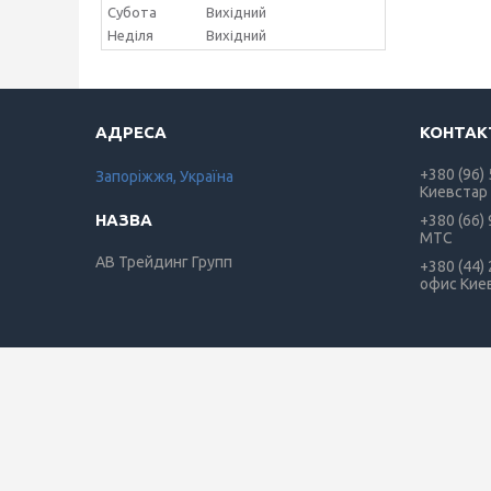
Субота
Вихідний
Неділя
Вихідний
+380 (96)
Запоріжжя, Україна
Киевстар
+380 (66)
МТС
АВ Трейдинг Групп
+380 (44)
офис Кие