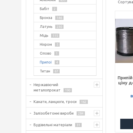
833
Бабіт
2
Бронза
146
Латунь
230
Мідь
115
Ніхром
5
Олово
1
Припої
4
Титан
67
Припій
ціну д
Нержавіючий
металопрокат
190
в
Канати, ланцюги, троси
162
Залізобетонні вироби
284
Будівельні матеріали
31