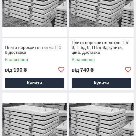
Плити перекриття лотків П 5-
Плити перекриття лотків П 1-
8, П 5д-8, П 5д-8д купити,
8 доставка
ціна, доставка
В наявності
В наявності
190
740
від
₴
від
₴
Купити
Купити