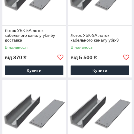
Лоток УБК-5А лоток
кабельного каналу убк-5у
Лоток УБК-9А лоток
доставка
кабельного каналу убк-9
В наявності
В наявності
370
5 500
від
₴
від
₴
Купити
Купити