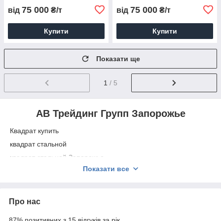
75 000
75 000
від
₴/т
від
₴/т
Купити
Купити
Показати ще
1
/ 5
АВ Трейдинг Групп Запорожье
Квадрат купить
квадрат стальной
квадрат стальной Запорожье
Показати все
квадрат металл купить
квадрат стальной цена
квадрат стальной купить
Про нас
квадрат стальной гост
87% позитивних з 15 відгуків за рік