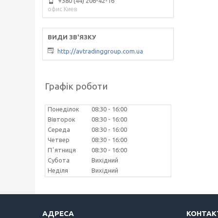
+380 (44) 206-42-16
офис Киев
http://avtradinggroup.com.ua
Графік роботи
Понеділок
08:30
16:00
Вівторок
08:30
16:00
Середа
08:30
16:00
Четвер
08:30
16:00
Пʼятниця
08:30
16:00
Субота
Вихідний
Неділя
Вихідний