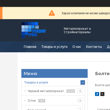
Зараз компанія не може швидко 
Металлопрокат и
Стройматериалы
Главная
Товары и услуги
О нас
Контакты
Д
Болти
Товары и услуги
Болти шля
Черный металлопрокат
2249
Сітки
147