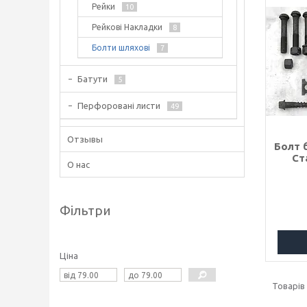
Рейки
10
Рейкові Накладки
8
Болти шляхові
7
Батути
5
Перфоровані листи
49
Отзывы
Болт 
Ст
О нас
Фільтри
Ціна