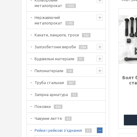
Кольоровий
металопрокат
1403
Нержавіючий
металопрокат
190
Канати, ланцюги, троси
162
Залізобетонні вироби
284
Будівельні матеріали
31
Пиломатеріали
14
Болт 
ста
Труба стальная
907
Запірна арматура
31
Поковки
446
Чавунне лиття
45
Рейки і рейкові з'єднання
25