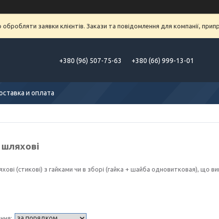
обробляти заявки клієнтів. Закази та повідомлення для компанії, припра
+380 (96) 507-75-63
+380 (66) 999-13-01
оставка и оплата
 шляхові
хові (стикові) з гайками чи в зборі (гайка + шайба одновитковая), що в