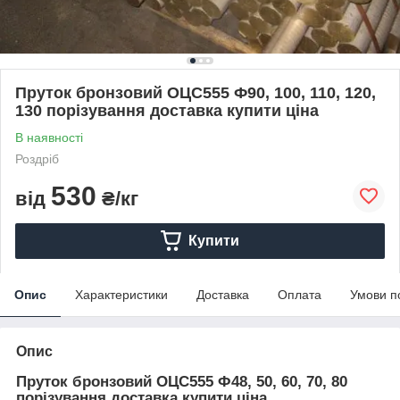
Пруток бронзовий ОЦС555 Ф90, 100, 110, 120,
130 порізування доставка купити ціна
В наявності
Роздріб
530
від
₴/кг
Купити
Опис
Характеристики
Доставка
Оплата
Умови п
Опис
Пруток бронзовий ОЦС555 Ф48, 50, 60, 70, 80
порізування доставка купити ціна