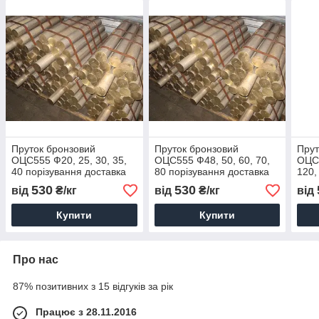
Пруток бронзовий
Пруток бронзовий
Прут
ОЦС555 Ф20, 25, 30, 35,
ОЦС555 Ф48, 50, 60, 70,
ОЦС5
40 порізування доставка
80 порізування доставка
120,
купити ціна
купити ціна
дост
530
530
від
₴/кг
від
₴/кг
від
Купити
Купити
Про нас
87% позитивних з 15 відгуків за рік
Працює з 28.11.2016