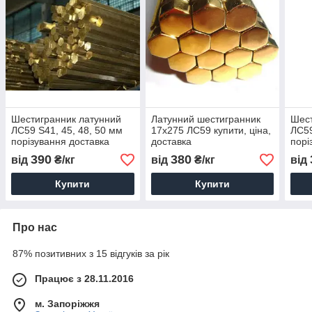
Шестигранник латунний
Латунний шестигранник
Шест
ЛС59 S41, 45, 48, 50 мм
17х275 ЛС59 купити, ціна,
ЛС59
порізування доставка
доставка
порі
купити ціна
купи
390
380
від
₴/кг
від
₴/кг
від
Купити
Купити
Про нас
87% позитивних з 15 відгуків за рік
Працює з 28.11.2016
м. Запоріжжя