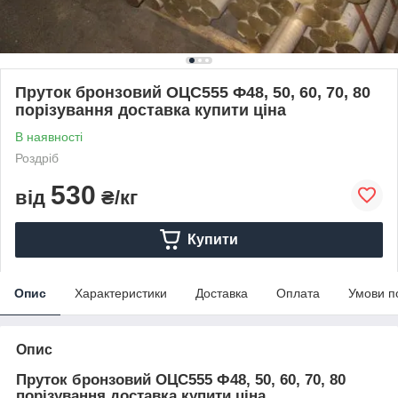
Пруток бронзовий ОЦС555 Ф48, 50, 60, 70, 80
порізування доставка купити ціна
В наявності
Роздріб
530
від
₴/кг
Купити
Опис
Характеристики
Доставка
Оплата
Умови п
Опис
Пруток бронзовий ОЦС555 Ф48, 50, 60, 70, 80
порізування доставка купити ціна