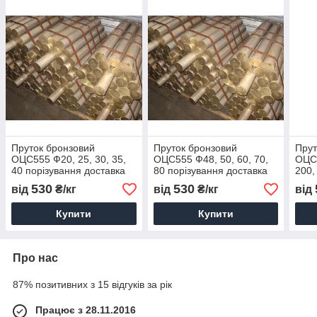
Пруток бронзовий
Пруток бронзовий
Прут
ОЦС555 Ф20, 25, 30, 35,
ОЦС555 Ф48, 50, 60, 70,
ОЦС5
40 порізування доставка
80 порізування доставка
200,
купити ціна
купити ціна
дост
530
530
від
₴/кг
від
₴/кг
від
Купити
Купити
Про нас
87% позитивних з 15 відгуків за рік
Працює з 28.11.2016