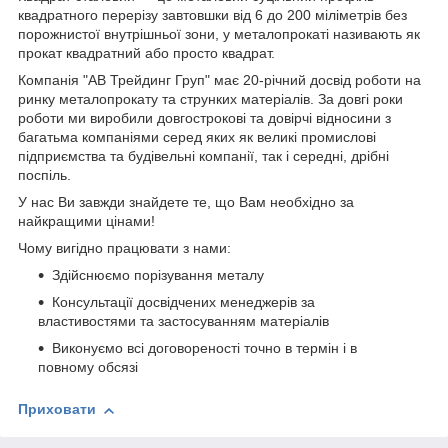
квадратного перерізу завтовшки від 6 до 200 міліметрів без
порожнистої внутрішньої зони, у металопрокаті називають як
прокат квадратний або просто квадрат.
Компанія "АВ Трейдинг Груп" має 20-річний досвід роботи на
ринку металопрокату та струнких матеріалів. За довгі роки
роботи ми виробили довгострокові та довірчі відносини з
багатьма компаніями серед яких як великі промислові
підприємства та будівельні компанії, так і середні, дрібні
поспіль.
У нас Ви завжди знайдете те, що Вам необхідно за
найкращими цінами!
Чому вигідно працювати з нами:
Здійснюємо порізування металу
Консультації досвідчених менеджерів за
властивостями та застосуванням матеріалів
Виконуємо всі договореності точно в термін і в
повному обсязі
Приховати