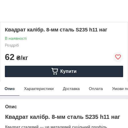
Квадрат калібр. 8-мм сталь S235 h11 наг
В наявності
Роздріб
62
₴/кг
Купити
Опис
Характеристики
Доставка
Оплата
Умови п
Опис
Квадрат калібр. 8-мм сталь S235 h11 наг
Квадрат сталевий — це металевий суцільний профіль