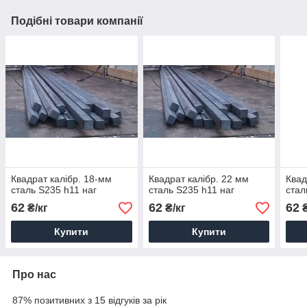
Подібні товари компанії
Квадрат калібр. 18-мм
Квадрат калібр. 22 мм
Квад
сталь S235 h11 наг
сталь S235 h11 наг
стал
62
62
62
₴/кг
₴/кг
₴
Купити
Купити
Про нас
87% позитивних з 15 відгуків за рік