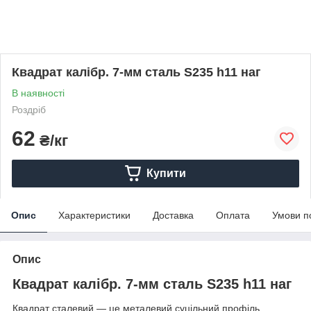
Квадрат калібр. 7-мм сталь S235 h11 наг
В наявності
Роздріб
62
₴/кг
Купити
Опис
Характеристики
Доставка
Оплата
Умови п
Опис
Квадрат калібр. 7-мм сталь S235 h11 наг
Квадрат сталевий — це металевий суцільний профіль