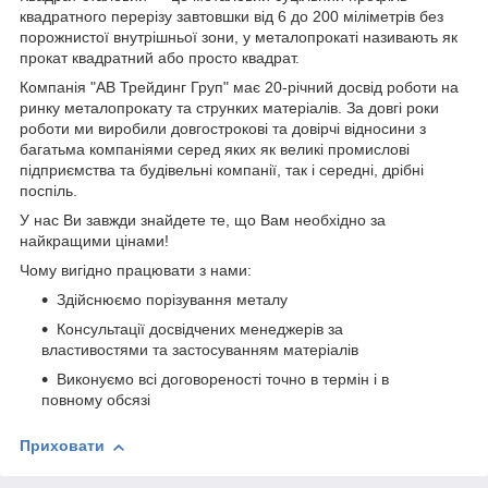
квадратного перерізу завтовшки від 6 до 200 міліметрів без
порожнистої внутрішньої зони, у металопрокаті називають як
прокат квадратний або просто квадрат.
Компанія "АВ Трейдинг Груп" має 20-річний досвід роботи на
ринку металопрокату та струнких матеріалів. За довгі роки
роботи ми виробили довгострокові та довірчі відносини з
багатьма компаніями серед яких як великі промислові
підприємства та будівельні компанії, так і середні, дрібні
поспіль.
У нас Ви завжди знайдете те, що Вам необхідно за
найкращими цінами!
Чому вигідно працювати з нами:
Здійснюємо порізування металу
Консультації досвідчених менеджерів за
властивостями та застосуванням матеріалів
Виконуємо всі договореності точно в термін і в
повному обсязі
Приховати