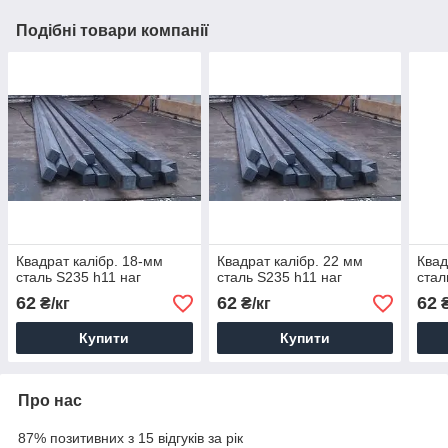
Подібні товари компанії
Квадрат калібр. 18-мм
Квадрат калібр. 22 мм
Квад
сталь S235 h11 наг
сталь S235 h11 наг
стал
62
62
62
₴/кг
₴/кг
₴
Купити
Купити
Про нас
87% позитивних з 15 відгуків за рік