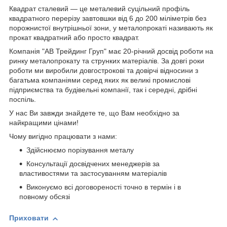
Квадрат сталевий — це металевий суцільний профіль
квадратного перерізу завтовшки від 6 до 200 міліметрів без
порожнистої внутрішньої зони, у металопрокаті називають як
прокат квадратний або просто квадрат.
Компанія "АВ Трейдинг Груп" має 20-річний досвід роботи на
ринку металопрокату та струнких матеріалів. За довгі роки
роботи ми виробили довгострокові та довірчі відносини з
багатьма компаніями серед яких як великі промислові
підприємства та будівельні компанії, так і середні, дрібні
поспіль.
У нас Ви завжди знайдете те, що Вам необхідно за
найкращими цінами!
Чому вигідно працювати з нами:
Здійснюємо порізування металу
Консультації досвідчених менеджерів за
властивостями та застосуванням матеріалів
Виконуємо всі договореності точно в термін і в
повному обсязі
Приховати