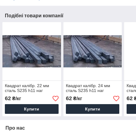
Подібні товари компанії
Квадрат калібр. 22 мм
Квадрат калібр. 24 мм
Квад
сталь S235 h11 наг
сталь S235 h11 наг
стал
62
62
62
₴/кг
₴/кг
₴
Купити
Купити
Про нас