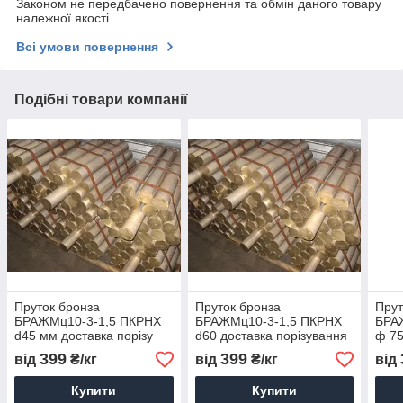
Законом не передбачено повернення та обмін даного товару
належної якості
Всі умови повернення
Подібні товари компанії
Пруток бронза
Пруток бронза
Прут
БРАЖМц10-3-1,5 ПКРНХ
БРАЖМц10-3-1,5 ПКРНХ
БРА
d45 мм доставка порізу
d60 доставка порізування
ф 75
399
399
від
₴/кг
від
₴/кг
від
Купити
Купити