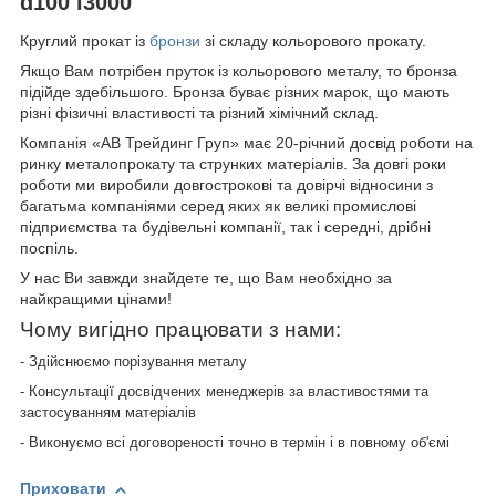
d100 l3000
Круглий прокат із
бронзи
зі складу кольорового прокату.
Якщо Вам потрібен пруток із кольорового металу, то бронза
підійде здебільшого. Бронза буває різних марок, що мають
різні фізичні властивості та різний хімічний склад.
Компанія «АВ Трейдинг Груп» має 20-річний досвід роботи на
ринку металопрокату та струнких матеріалів. За довгі роки
роботи ми виробили довгострокові та довірчі відносини з
багатьма компаніями серед яких як великі промислові
підприємства та будівельні компанії, так і середні, дрібні
поспіль.
У нас Ви завжди знайдете те, що Вам необхідно за
найкращими цінами!
Чому вигідно працювати з нами:
- Здійснюємо порізування металу
- Консультації досвідчених менеджерів за властивостями та
застосуванням матеріалів
- Виконуємо всі договореності точно в термін і в повному об'ємі
Приховати