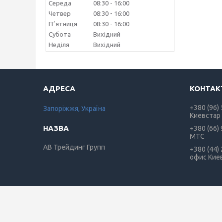
Середа
08:30
16:00
Четвер
08:30
16:00
Пʼятниця
08:30
16:00
Субота
Вихідний
Неділя
Вихідний
+380 (96)
Запоріжжя, Україна
Киевстар
+380 (66)
МТС
АВ Трейдинг Групп
+380 (44)
офис Кие