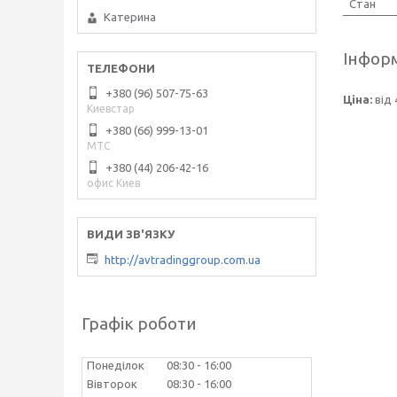
Стан
Катерина
Інформ
+380 (96) 507-75-63
Ціна:
від 
Киевстар
+380 (66) 999-13-01
МТС
+380 (44) 206-42-16
офис Киев
http://avtradinggroup.com.ua
Графік роботи
Понеділок
08:30
16:00
Вівторок
08:30
16:00