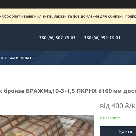
обробляти заявки клієнтів. Закази та повідомлення для компанії, припра
+380 (96) 507-75-63
+380 (66) 999-13-01
оставка и оплата
к бронза БРАЖМц10-3-1,5 ПКРНХ d160 мм дост
від
400 ₴/к
В наявності
Купити