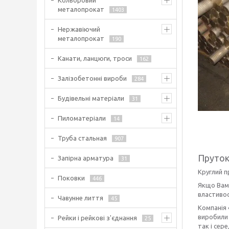
Кольоровий
металопрокат
1403
Нержавіючий
металопрокат
190
Канати, ланцюги, троси
162
Залізобетонні вироби
284
Будівельні матеріали
31
Пиломатеріали
14
Труба стальная
907
Пруток
Запірна арматура
31
Круглий п
Поковки
446
Якщо Вам 
властивос
Чавунне лиття
45
Компанія 
виробили 
Рейки і рейкові з'єднання
25
так і сере