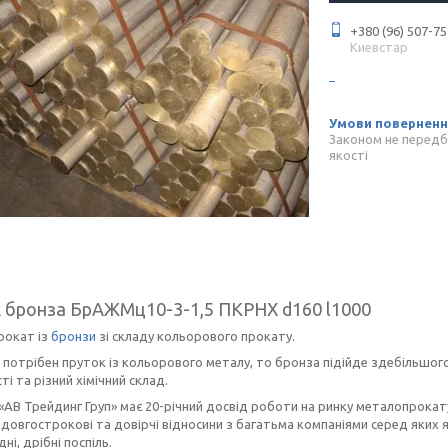
+380 (96) 507-75
Киевстар
Законом не передб
якості
 бронза БрАЖМц10-3-1,5 ПКРНХ d160 l1000
рокат із
бронзи
зі складу кольорового прокату.
потрібен пруток із кольорового металу, то бронза підійде здебільшого.
ті та різний хімічний склад.
«АВ Трейдинг Груп» має 20-річний досвід роботи на ринку металопрокату
довгострокові та довірчі відносини з багатьма компаніями серед яких як
дні, дрібні поспіль.