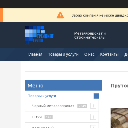
Зараз компанія не може швидко 
Металлопрокат и
Стройматериалы
Главная
Товары и услуги
О нас
Контакты
Д
Пруто
Товары и услуги
Черный металлопрокат
2249
Сітки
147