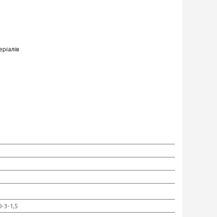
ріалів
-3-1,5