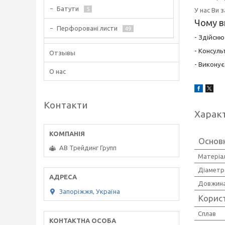
Батути
5
У нас Ви 
Чому в
Перфоровані листи
49
- Здійсн
- Консуль
Отзывы
- Виконує
О нас
Контакти
Харак
Основ
АВ Трейдинг Групп
Матеріал
Діаметр
Довжин
Запоріжжя, Україна
Корис
Сплав