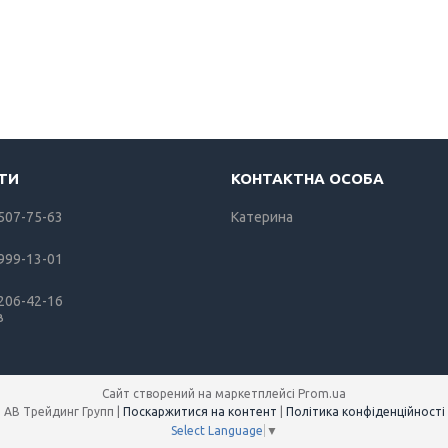
 507-75-63
Катерина
 999-13-01
 206-42-16
в
Сайт створений на маркетплейсі
Prom.ua
АВ Трейдинг Групп |
Поскаржитися на контент
|
Політика конфіденційності
Select Language
▼