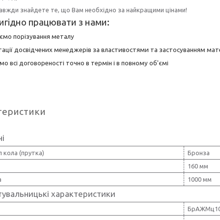
завжди знайдете те, що Вам необхідно за найкращими цінами!
игідно працювати з нами:
юємо порізування металу
тації досвідчених менеджерів за властивостями та застосуванням мате
мо всі договореності точно в термін і в повному об'ємі
теристики
ні
 кола (прутка)
Бронза
160 мм
а
1000 мм
тувальницькі характеристики
БрАЖМц10