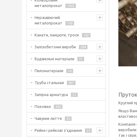
Кольоровий
металопрокат
1403
Нержавіючий
металопрокат
190
Канати, ланцюги, троси
162
Залізобетонні вироби
284
Будівельні матеріали
31
Пиломатеріали
14
Труба стальная
907
Пруток
Запірна арматура
31
Круглий п
Поковки
446
Якщо Вам 
властивос
Чавунне лиття
45
Компанія 
виробили 
Рейки і рейкові з'єднання
25
так і сере