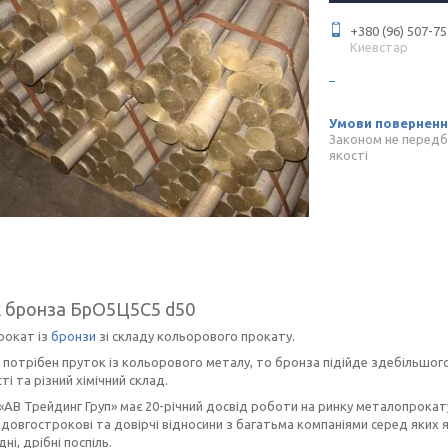
+380 (96) 507-75
Киевстар
Законом не передб
якості
 бронза БрО5Ц5С5 d50
рокат із
бронзи
зі складу кольорового прокату.
потрібен пруток із кольорового металу, то бронза підійде здебільшого.
ті та різний хімічний склад.
«АВ Трейдинг Груп» має 20-річний досвід роботи на ринку металопрокату
довгострокові та довірчі відносини з багатьма компаніями серед яких як
дні, дрібні поспіль.