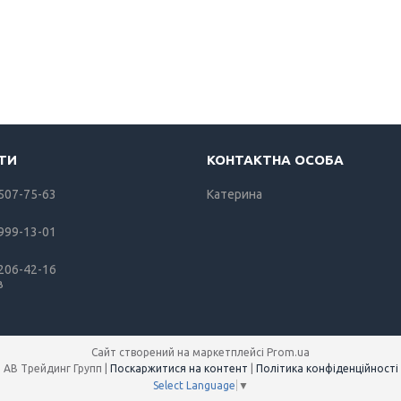
 507-75-63
Катерина
 999-13-01
 206-42-16
в
Сайт створений на маркетплейсі
Prom.ua
АВ Трейдинг Групп |
Поскаржитися на контент
|
Політика конфіденційності
Select Language
▼