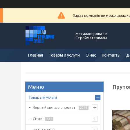
Зараз компанія не може швидко 
Металлопрокат и
Стройматериалы
Главная
Товары и услуги
О нас
Контакты
Д
Пруто
Товары и услуги
Черный металлопрокат
2249
Сітки
147