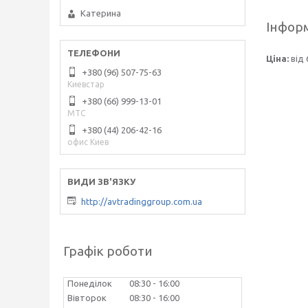
Катерина
Інформ
Ціна:
від 
+380 (96) 507-75-63
Киевстар
+380 (66) 999-13-01
МТС
+380 (44) 206-42-16
офис Киев
http://avtradinggroup.com.ua
Графік роботи
Понеділок
08:30
16:00
Вівторок
08:30
16:00