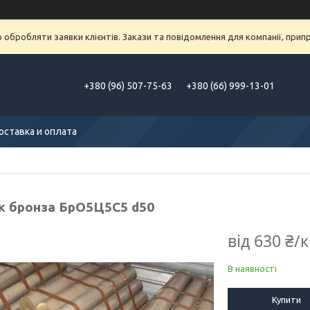
обробляти заявки клієнтів. Закази та повідомлення для компанії, припра
+380 (96) 507-75-63
+380 (66) 999-13-01
оставка и оплата
к бронза БрО5Ц5С5 d50
від
630 ₴/к
В наявності
Купити