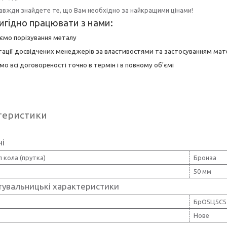
завжди знайдете те, що Вам необхідно за найкращими цінами!
игідно працювати з нами:
юємо порізування металу
тації досвідчених менеджерів за властивостями та застосуванням мате
мо всі договореності точно в термін і в повному об'ємі
теристики
ні
 кола (прутка)
Бронза
50 мм
тувальницькі характеристики
БрО5Ц5С5
Нове