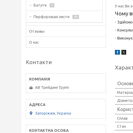
Батути
5
У нас Ви 
Чому в
Перфоровані листи
49
- Здійсн
- Консуль
Отзывы
- Виконує
О нас
Контакти
Харак
Основ
АВ Трейдинг Групп
Матеріал
Діаметр
Корис
Запоріжжя, Україна
Сплав
Стан