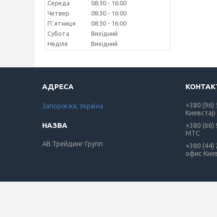
Середа
08:30
16:00
Четвер
08:30
16:00
Пʼятниця
08:30
16:00
Субота
Вихідний
Неділя
Вихідний
+380 (96)
Запоріжжя, Україна
Киевстар
+380 (66)
МТС
АВ Трейдинг Групп
+380 (44)
офис Кие