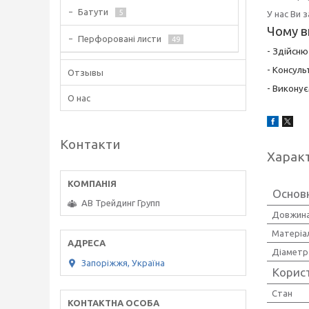
Батути
5
У нас Ви 
Чому в
Перфоровані листи
49
- Здійсн
- Консуль
Отзывы
- Виконує
О нас
Контакти
Харак
Основ
АВ Трейдинг Групп
Довжин
Матеріал
Діаметр
Запоріжжя, Україна
Корис
Стан