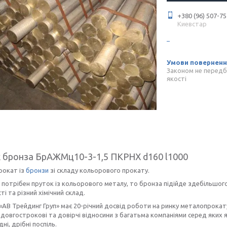
+380 (96) 507-75
Киевстар
Законом не передб
якості
 бронза БрАЖМц10-3-1,5 ПКРНХ d160 l1000
рокат із
бронзи
зі складу кольорового прокату.
потрібен пруток із кольорового металу, то бронза підійде здебільшого.
ті та різний хімічний склад.
«АВ Трейдинг Груп» має 20-річний досвід роботи на ринку металопрокату
довгострокові та довірчі відносини з багатьма компаніями серед яких як
дні, дрібні поспіль.