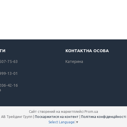
 507-75-63
Катерина
 999-13-01
 206-42-16
в
Сайт створений на маркетплейсі
Prom.ua
АВ Трейдинг Групп |
Поскаржитися на контент
|
Політика конфіденційності
Select Language
▼