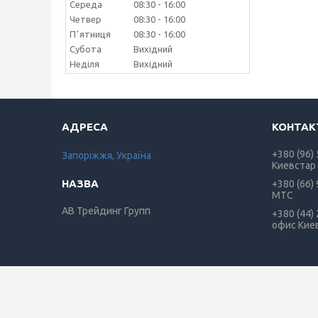
Середа
08:30
16:00
Четвер
08:30
16:00
Пʼятниця
08:30
16:00
Субота
Вихідний
Неділя
Вихідний
+380 (96)
Запоріжжя, Україна
Киевстар
+380 (66)
МТС
АВ Трейдинг Групп
+380 (44)
офис Кие