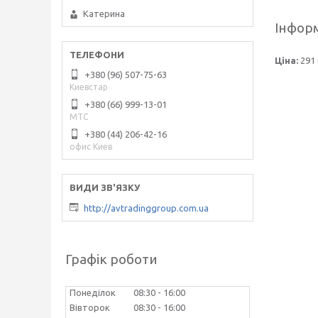
Катерина
Інформ
Ціна:
291 
+380 (96) 507-75-63
Киевстар
+380 (66) 999-13-01
МТС
+380 (44) 206-42-16
офис Киев
http://avtradinggroup.com.ua
Графік роботи
Понеділок
08:30
16:00
Вівторок
08:30
16:00