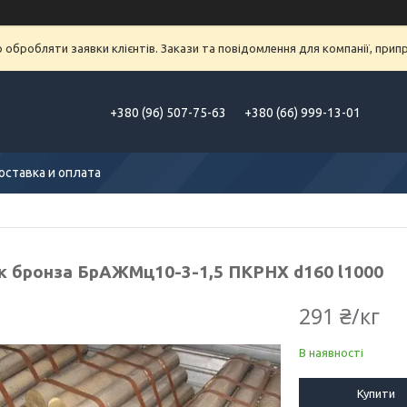
обробляти заявки клієнтів. Закази та повідомлення для компанії, припра
+380 (96) 507-75-63
+380 (66) 999-13-01
оставка и оплата
к бронза БрАЖМц10-3-1,5 ПКРНХ d160 l1000
291 ₴/кг
В наявності
Купити