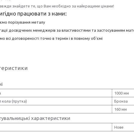
завжди знайдете те, що Вам необхідно за найкращими цінами!
игідно працювати з нами:
юємо порізування металу
тації досвідчених менеджерів за властивостями та застосуванням мате
мо всі договореності точно в термін і в повному об'ємі
теристики
ні
а
1000 мм
 кола (прутка)
Бронза
160 мм
тувальницькі характеристики
Нове