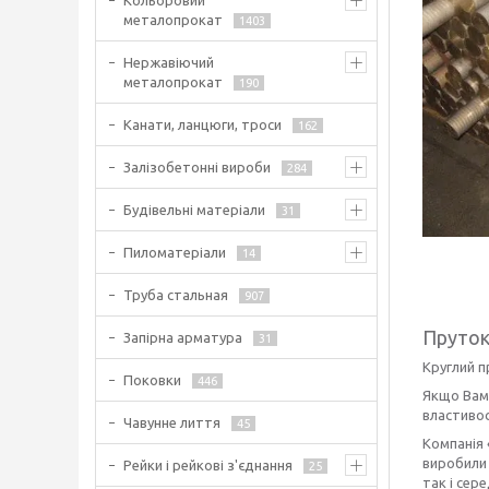
Кольоровий
металопрокат
1403
Нержавіючий
металопрокат
190
Канати, ланцюги, троси
162
Залізобетонні вироби
284
Будівельні матеріали
31
Пиломатеріали
14
Труба стальная
907
Пруток
Запірна арматура
31
Круглий п
Поковки
446
Якщо Вам 
властивос
Чавунне лиття
45
Компанія 
виробили 
Рейки і рейкові з'єднання
25
так і сере