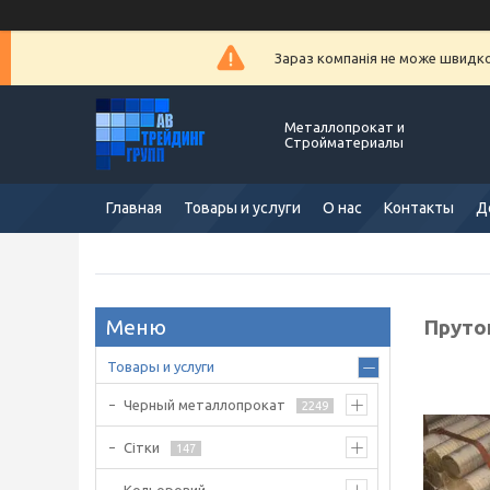
Зараз компанія не може швидко 
Металлопрокат и
Стройматериалы
Главная
Товары и услуги
О нас
Контакты
Д
Пруто
Товары и услуги
Черный металлопрокат
2249
Сітки
147