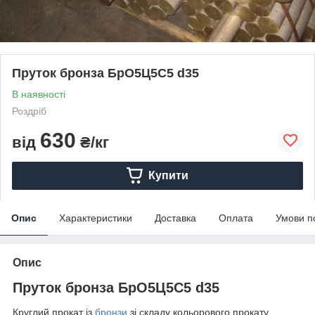
Пруток бронза БрО5Ц5С5 d35
В наявності
Роздріб
630
від
₴/кг
Купити
Опис
Характеристики
Доставка
Оплата
Умови п
Опис
Пруток бронза БрО5Ц5С5 d35
Круглий прокат із
бронзи
зі складу кольорового прокату.