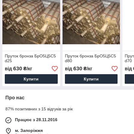
Пруток бронза БрО5Ц5С5
Пруток бронза БрО5Ц5С5
Пру
d25
d80
d70
630
630
від
₴/кг
від
₴/кг
від
Купити
Купити
Про нас
87% позитивних з 15 відгуків за рік
Працює з 28.11.2016
м. Запоріжжя