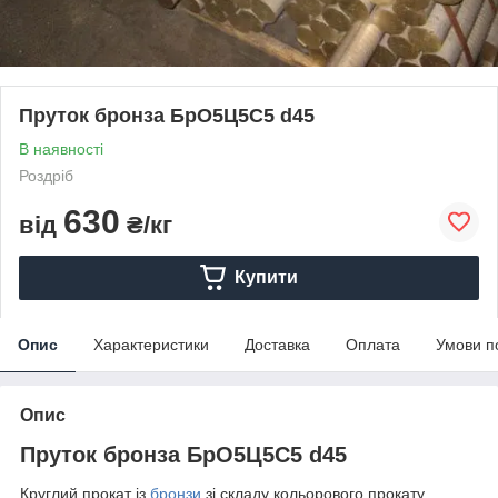
Пруток бронза БрО5Ц5С5 d45
В наявності
Роздріб
630
від
₴/кг
Купити
Опис
Характеристики
Доставка
Оплата
Умови п
Опис
Пруток бронза БрО5Ц5С5 d45
Круглий прокат із
бронзи
зі складу кольорового прокату.