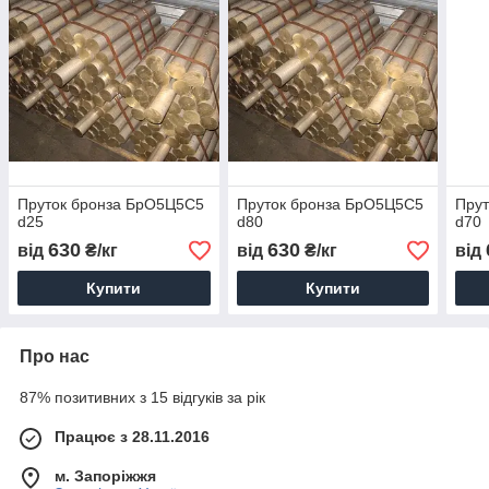
Пруток бронза БрО5Ц5С5
Пруток бронза БрО5Ц5С5
Пру
d25
d80
d70
630
630
від
₴/кг
від
₴/кг
від
Купити
Купити
Про нас
87% позитивних з 15 відгуків за рік
Працює з 28.11.2016
м. Запоріжжя