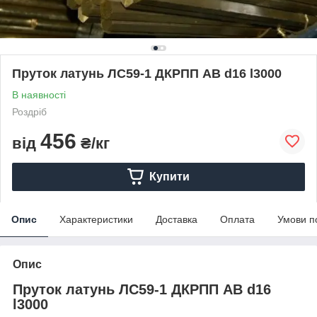
Пруток латунь ЛС59-1 ДКРПП АВ d16 l3000
В наявності
Роздріб
456
від
₴/кг
Купити
Опис
Характеристики
Доставка
Оплата
Умови п
Опис
Пруток латунь ЛС59-1 ДКРПП АВ d16
l3000