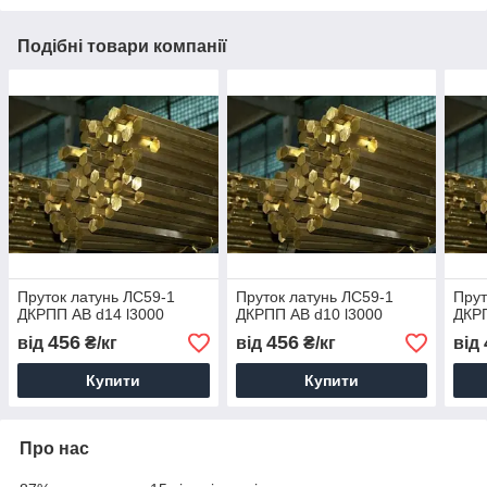
Подібні товари компанії
Пруток латунь ЛС59-1
Пруток латунь ЛС59-1
Прут
ДКРПП АВ d14 l3000
ДКРПП АВ d10 l3000
ДКРП
456
456
від
₴/кг
від
₴/кг
від
Купити
Купити
Про нас