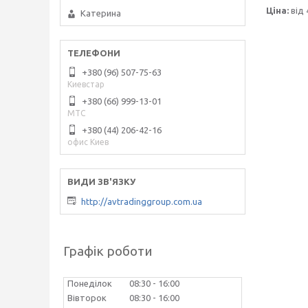
Ціна:
від 
Катерина
+380 (96) 507-75-63
Киевстар
+380 (66) 999-13-01
МТС
+380 (44) 206-42-16
офис Киев
http://avtradinggroup.com.ua
Графік роботи
Понеділок
08:30
16:00
Вівторок
08:30
16:00