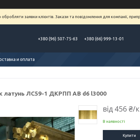
обробляти заявки клієнтів. Закази та повідомлення для компанії, припра
+380 (96) 507-75-63
+380 (66) 999-13-01
оставка и оплата
к латунь ЛС59-1 ДКРПП АВ d6 l3000
від
456 ₴/к
В наявності
Купити