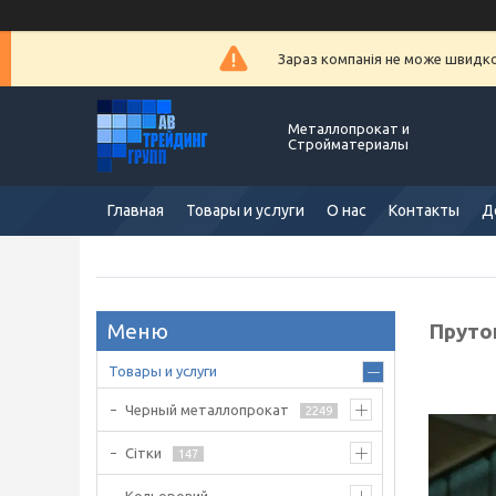
Зараз компанія не може швидко 
Металлопрокат и
Стройматериалы
Главная
Товары и услуги
О нас
Контакты
Д
Пруто
Товары и услуги
Черный металлопрокат
2249
Сітки
147