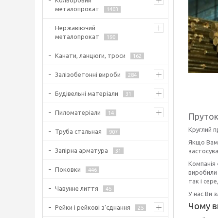
Кольоровий
металопрокат
1403
Нержавіючий
металопрокат
190
Канати, ланцюги, троси
162
Залізобетонні вироби
284
Будівельні матеріали
31
Пиломатеріали
14
Пруток
Круглий п
Труба стальная
907
Якщо Вам
Запірна арматура
застосува
31
Компанія 
Поковки
446
виробили 
так і сере
Чавунне лиття
45
У нас Ви 
Чому в
Рейки і рейкові з'єднання
25