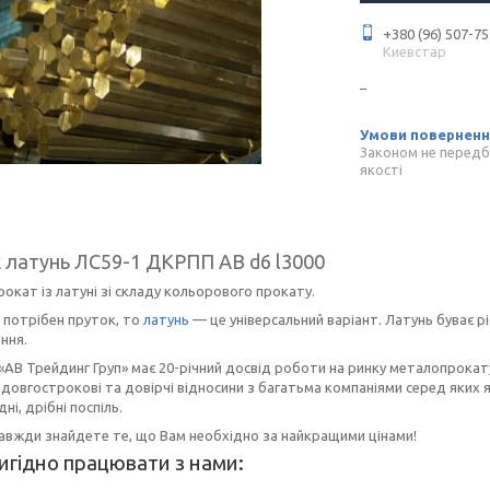
+380 (96) 507-75
Киевстар
Законом не передб
якості
 латунь ЛС59-1 ДКРПП АВ d6 l3000
рокат із латуні зі складу кольорового прокату.
 потрібен пруток, то
латунь
— це універсальний варіант. Латунь буває р
ння.
«АВ Трейдинг Груп» має 20-річний досвід роботи на ринку металопрокату
довгострокові та довірчі відносини з багатьма компаніями серед яких як
дні, дрібні поспіль.
завжди знайдете те, що Вам необхідно за найкращими цінами!
игідно працювати з нами: