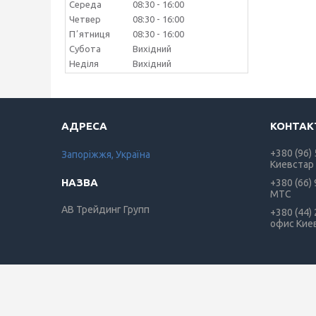
Середа
08:30
16:00
Четвер
08:30
16:00
Пʼятниця
08:30
16:00
Субота
Вихідний
Неділя
Вихідний
+380 (96)
Запоріжжя, Україна
Киевстар
+380 (66)
МТС
АВ Трейдинг Групп
+380 (44)
офис Кие