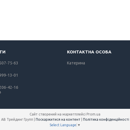
 507-75-63
Катерина
 999-13-01
 206-42-16
в
Сайт створений на маркетплейсі
Prom.ua
АВ Трейдинг Групп |
Поскаржитися на контент
|
Політика конфіденційності
Select Language
▼