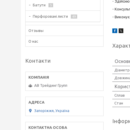
- Здійсн
Батути
5
- Консуль
Перфоровані листи
49
- Виконує
Отзывы
О нас
Харак
Контакти
Основ
Діаметр
Довжин
АВ Трейдинг Групп
Корис
Сплав
Стан
Запоріжжя, Україна
Інформ