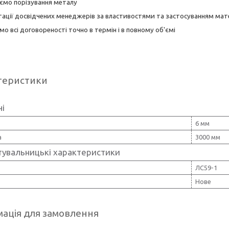
юємо порізування металу
тації досвідчених менеджерів за властивостями та застосуванням мате
мо всі договореності точно в термін і в повному об'ємі
теристики
ні
6 мм
а
3000 мм
тувальницькі характеристики
ЛС59-1
Нове
ація для замовлення