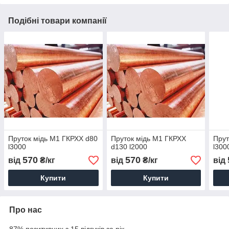
Подібні товари компанії
Пруток мідь М1 ГКРХХ d80
Пруток мідь М1 ГКРХХ
Прут
l3000
d130 l2000
l300
570
570
від
₴/кг
від
₴/кг
від
Купити
Купити
Про нас