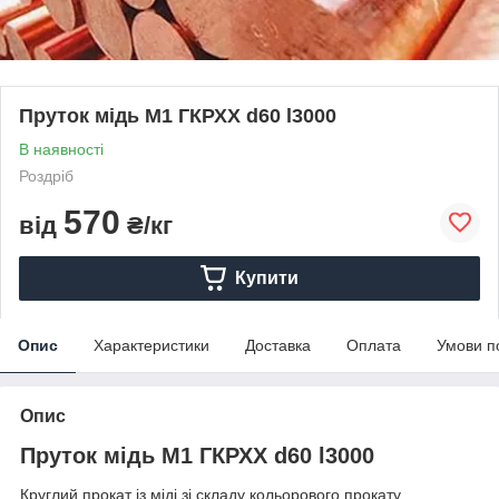
Пруток мідь М1 ГКРХХ d60 l3000
В наявності
Роздріб
570
від
₴/кг
Купити
Опис
Характеристики
Доставка
Оплата
Умови п
Опис
Пруток мідь М1 ГКРХХ d60 l3000
Круглий прокат із міді зі складу кольорового прокату.