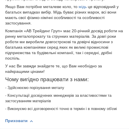
Якщо Вам потрібне металеве коло, то
мідь
це відповідний у
багатьох випадках вибір. Мідь буває різних марок, всі вони
мають свої фізико-хімічні особливості та особливості
застосування.
Компанія «АВ Трейдинг Груп» має 20-річний досвід роботи на
ринку металопрокату та струнких матеріалів. За довгі роки
роботи ми виробили довгострокові та довірчі відносини з
багатьма компаніями серед яких як великі промислові
підприємства та будівельні компанії, так і середні, дрібні
поспіль.
У нас Ви завжди знайдете те, що Вам необхідно за
найкращими цінами!
Чому вигідно працювати з нами:
- Здійснюємо порізування металу
- Консультації досвідчених менеджерів за властивостями та
застосуванням матеріалів
- Виконуємо всі договореності точно в термін і в повному об'ємі
Приховати