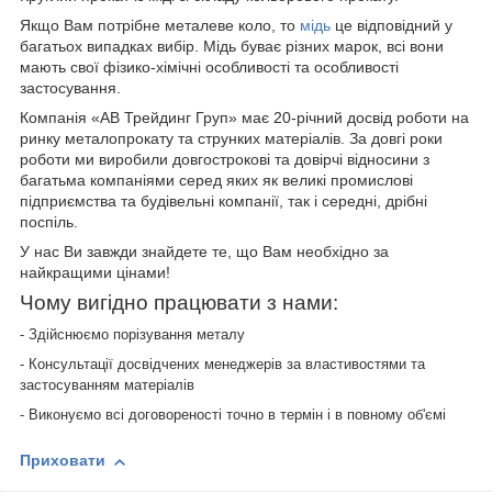
Якщо Вам потрібне металеве коло, то
мідь
це відповідний у
багатьох випадках вибір. Мідь буває різних марок, всі вони
мають свої фізико-хімічні особливості та особливості
застосування.
Компанія «АВ Трейдинг Груп» має 20-річний досвід роботи на
ринку металопрокату та струнких матеріалів. За довгі роки
роботи ми виробили довгострокові та довірчі відносини з
багатьма компаніями серед яких як великі промислові
підприємства та будівельні компанії, так і середні, дрібні
поспіль.
У нас Ви завжди знайдете те, що Вам необхідно за
найкращими цінами!
Чому вигідно працювати з нами:
- Здійснюємо порізування металу
- Консультації досвідчених менеджерів за властивостями та
застосуванням матеріалів
- Виконуємо всі договореності точно в термін і в повному об'ємі
Приховати