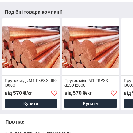
Подібні товари компанії
Пруток мідь М1 ГКРХХ d80
Пруток мідь М1 ГКРХХ
Прут
l3000
d130 l2000
l300
570
570
від
₴/кг
від
₴/кг
від
Купити
Купити
Про нас