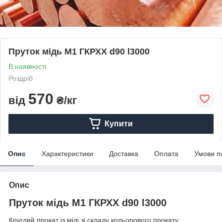
Пруток мідь М1 ГКРХХ d90 l3000
В наявності
Роздріб
570
від
₴/кг
Купити
Опис
Характеристики
Доставка
Оплата
Умови п
Опис
Пруток мідь М1 ГКРХХ d90 l3000
Круглий прокат із міді зі складу кольорового прокату.