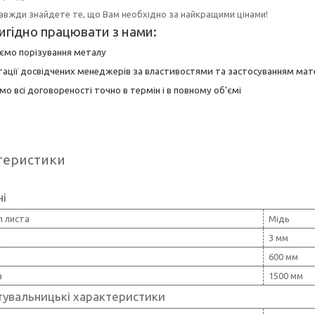
завжди знайдете те, що Вам необхідно за найкращими цінами!
игідно працювати з нами:
юємо порізування металу
тації досвідчених менеджерів за властивостями та застосуванням мате
мо всі договореності точно в термін і в повному об'ємі
теристики
ні
л листа
Мідь
а
3 мм
600 мм
а
1500 мм
тувальницькі характеристики