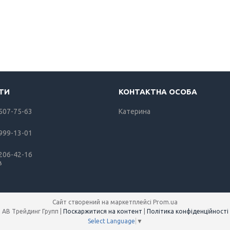
 507-75-63
Катерина
 999-13-01
 206-42-16
в
Сайт створений на маркетплейсі
Prom.ua
АВ Трейдинг Групп |
Поскаржитися на контент
|
Політика конфіденційності
Select Language
▼