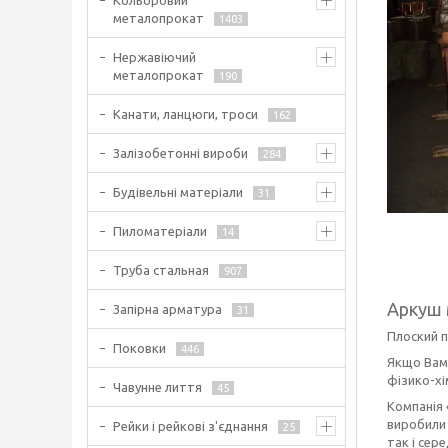
Кольоровий
металопрокат
1403
Нержавіючий
металопрокат
190
Канати, ланцюги, троси
162
Залізобетонні вироби
284
Будівельні матеріали
31
Пиломатеріали
14
Труба стальная
907
Аркуш 
Запірна арматура
31
Плоский п
Поковки
446
Якщо Вам
фізико-хі
Чавунне лиття
45
Компанія 
виробили 
Рейки і рейкові з'єднання
25
так і сере