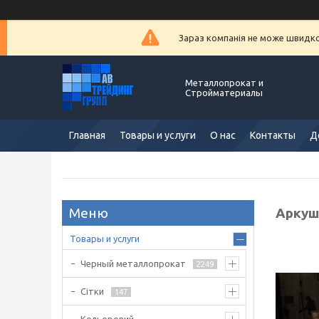
Зараз компанія не може швидко 
Металлопрокат и
Стройматериалы
Главная
Товары и услуги
О нас
Контакты
Д
Аркуш
Товары и услуги
Черный металлопрокат
2249
Сітки
147