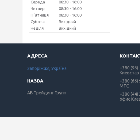
Середа
08:30
16:00
Четвер
08:30
16:00
Пʼятниця
08:30
16:00
Субота
Вихідний
Неділя
Вихідний
+380 (96)
Запоріжжя, Україна
Киевстар
+380 (66)
МТС
АВ Трейдинг Групп
+380 (44)
офис Кие