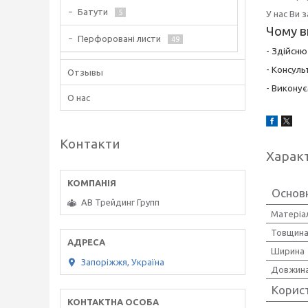
Батути
5
У нас Ви 
Чому в
Перфоровані листи
49
- Здійсн
- Консуль
Отзывы
- Виконує
О нас
Контакти
Харак
Основ
АВ Трейдинг Групп
Матеріа
Товщин
Ширина
Запоріжжя, Україна
Довжин
Корис