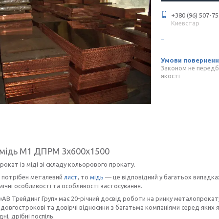
+380 (96) 507-75
Киевстар
Законом не передб
якості
мідь М1 ДПРМ 3x600x1500
рокат із міді зі складу кольорового прокату.
 потрібен металевий
лист
, то
мідь
— це відповідний у багатьох випадках 
мічні особливості та особливості застосування.
«АВ Трейдинг Груп» має 20-річний досвід роботи на ринку металопрокату
довгострокові та довірчі відносини з багатьма компаніями серед яких як
дні, дрібні поспіль.