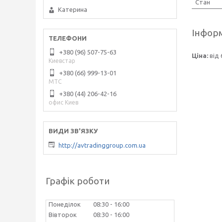
Стан
Катерина
Інформ
+380 (96) 507-75-63
Ціна:
від 
Киевстар
+380 (66) 999-13-01
МТС
+380 (44) 206-42-16
офис Киев
http://avtradinggroup.com.ua
Графік роботи
Понеділок
08:30
16:00
Вівторок
08:30
16:00