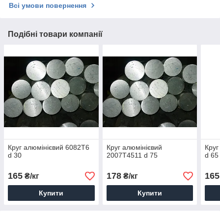
Всі умови повернення
Подібні товари компанії
Круг алюмінієвий 6082Т6
Круг алюмінієвий
Круг
d 30
2007Т4511 d 75
d 65
165
178
165
₴/кг
₴/кг
Купити
Купити