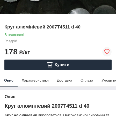
Круг алюмінієвий 2007Т4511 d 40
В наявності
Роздріб
178
₴/кг
Купити
Опис
Характеристики
Доставка
Оплата
Умови п
Опис
Круг алюмінієвий 2007Т4511 d 40
Круг алюмінієвий
виробляється з високоякісної сировини та