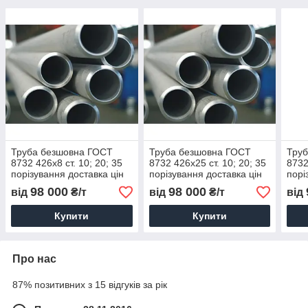
Труба безшовна ГОСТ
Труба безшовна ГОСТ
Тру
8732 426х8 ст. 10; 20; 35
8732 426х25 ст. 10; 20; 35
8732
порізування доставка цін
порізування доставка цін
порі
98 000
98 000
від
₴/т
від
₴/т
від
Купити
Купити
Про нас
87% позитивних з 15 відгуків за рік