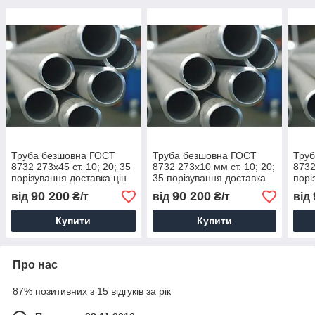
Труба безшовна ГОСТ
Труба безшовна ГОСТ
Тру
8732 273х45 ст. 10; 20; 35
8732 273х10 мм ст. 10; 20;
8732
порізування доставка цін
35 порізування доставка
порі
цін
90 200
90 200
від
₴/т
від
₴/т
від
Купити
Купити
Про нас
87% позитивних з 15 відгуків за рік