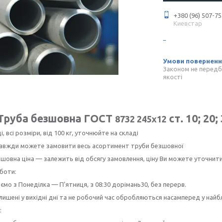
+380 (96) 507-75
Киевстар
Законом не передб
якості
Труба безшовна ГОСТ
ст. 10; 20;
8732 245х12
і, всі розміри, від 100 кг, уточнюйте на складі
 завжди можете замовити весь асортимент труби безшовної
шовна ціна — залежить від обсягу замовлення, ціну Ви можете уточнит
боти:
мо з Понеділка — П'ятниця, з 08:30 дорімань30, без перерв.
лишені у вихідні дні та не робочий час обробляються насамперед у най
: