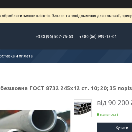
обробляти заявки клієнтів. Закази та повідомлення для компанії, припра
+380 (96) 507-75-63
+380 (66) 999-13-01
оставка и оплата
безшовна ГОСТ 8732 245х12 ст. 10; 20; 35 порі
від
90 200 
В наявності
Купити