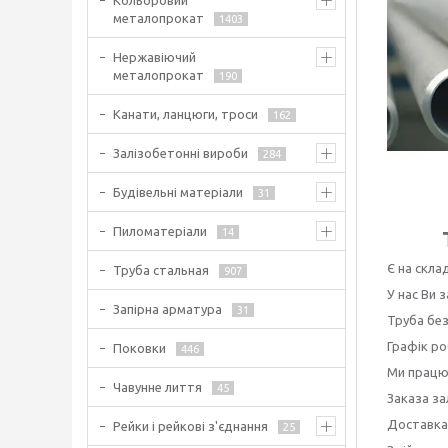
Кольоровий
металопрокат
1403
Нержавіючий
металопрокат
190
Канати, ланцюги, троси
162
Залізобетонні вироби
284
Будівельні матеріали
31
Пиломатеріали
14
Є на склад
Труба стальная
907
У нас Ви
Запірна арматура
31
Труба без
Графік ро
Поковки
446
Ми працює
Чавунне лиття
45
Заказа за
Доставка
Рейки і рейкові з'єднання
25