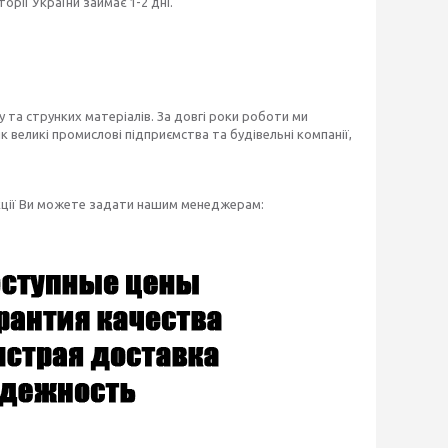
рії України займає 1-2 дні.
 та струнких матеріалів. За довгі роки роботи ми
 великі промислові підприємства та будівельні компанії,
укції Ви можете задати нашим менеджерам: