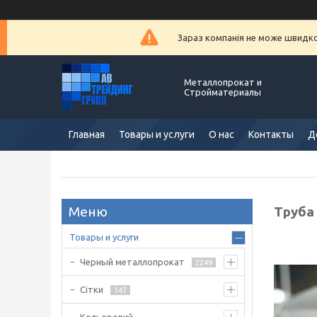
Зараз компанія не може швидко 
Металлопрокат и
Стройматериалы
Главная
Товары и услуги
О нас
Контакты
Д
Труба 
Товары и услуги
Черный металлопрокат
2249
Сітки
147