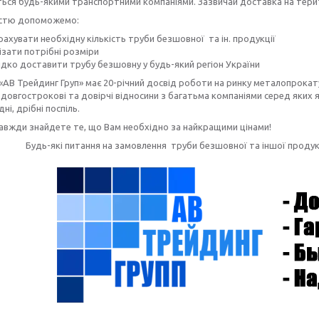
ься будь-якими транспортними компаніями. Зазвичай доставка на терито
істю допоможемо:
ахувати необхідну кількість труби безшовної та ін. продукції
ізати потрібні розміри
дко доставити трубу безшовну
у будь-який регіон України
«АВ Трейдинг Груп» має 20-річний досвід роботи на ринку металопрокату
довгострокові та довірчі відносини з багатьма компаніями серед яких як
дні, дрібні поспіль.
завжди знайдете те, що Вам необхідно за найкращими цінами!
Будь-які питання на замовлення труби безшовної та іншої прод