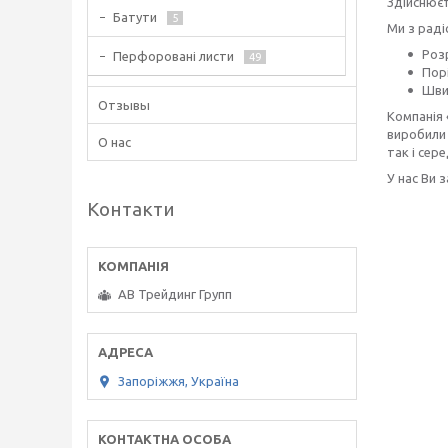
Здійснюєт
Батути
5
Ми з рад
Розр
Перфоровані листи
49
Пор
Шви
Отзывы
Компанія 
виробили 
О нас
так і сере
У нас Ви 
Контакти
АВ Трейдинг Групп
Запоріжжя, Україна