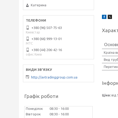
Катерина
+380 (96) 507-75-63
Харак
Киевстар
+380 (66) 999-13-01
МТС
Основ
+380 (44) 206-42-16
Країна 
офис Киев
Вид тру
Перетин
http://avtradinggroup.com.ua
Інформ
Графік роботи
Ціна:
від 
Понеділок
08:30
16:00
Вівторок
08:30
16:00