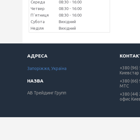
Середа
08:30
16:00
Четвер
08:30
16:00
Пʼятниця
08:30
16:00
Субота
Вихідний
Неділя
Вихідний
+380 (96)
Запоріжжя, Україна
Киевстар
+380 (66)
МТС
АВ Трейдинг Групп
+380 (44)
офис Кие