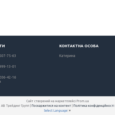
 507-75-63
Катерина
 999-13-01
 206-42-16
в
Сайт створений на маркетплейсі
Prom.ua
АВ Трейдинг Групп |
Поскаржитися на контент
|
Політика конфіденційності
Select Language
▼