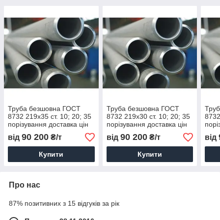
Труба безшовна ГОСТ
Труба безшовна ГОСТ
Тру
8732 219х35 ст. 10; 20; 35
8732 219х30 ст. 10; 20; 35
8732
порізування доставка цін
порізування доставка цін
порі
90 200
90 200
від
₴/т
від
₴/т
від
Купити
Купити
Про нас
87% позитивних з 15 відгуків за рік