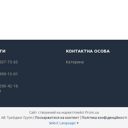
 507-75-63
Катерина
 999-13-01
 206-42-16
в
Сайт створений на маркетплейсі
Prom.ua
АВ Трейдинг Групп |
Поскаржитися на контент
|
Політика конфіденційності
Select Language
▼