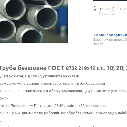
+380 (96) 507-75
Киевстар
Законом не передб
якості
Труба безшовна ГОСТ
ст. 10; 20;
8732 219х12
і, всі розміри, від 100 кг, уточнюйте на складі
 завжди можете замовити весь асортимент труби безшовної
шовна ціна — залежить від обсягу замовлення, ціну Ви можете уточнит
боти:
мо з Понеділка — П'ятниця, з 08:30 дорімань30, без перерв.
лишені у вихідні дні та не робочий час обробляються насамперед у най
: