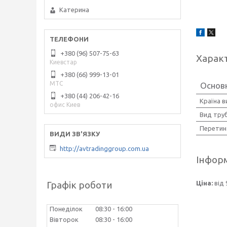
Катерина
+380 (96) 507-75-63
Харак
Киевстар
+380 (66) 999-13-01
МТС
Основ
+380 (44) 206-42-16
Країна 
офис Киев
Вид тру
Перетин
http://avtradinggroup.com.ua
Інформ
Графік роботи
Ціна:
від 
Понеділок
08:30
16:00
Вівторок
08:30
16:00