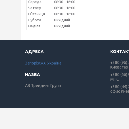
Середа
08:30
16:00
Четвер
08:30
16:00
Пʼятниця
08:30
16:00
Субота
Вихідний
Неділя
Вихідний
+380 (96)
Запоріжжя, Україна
Киевстар
+380 (66)
МТС
АВ Трейдинг Групп
+380 (44)
офис Кие