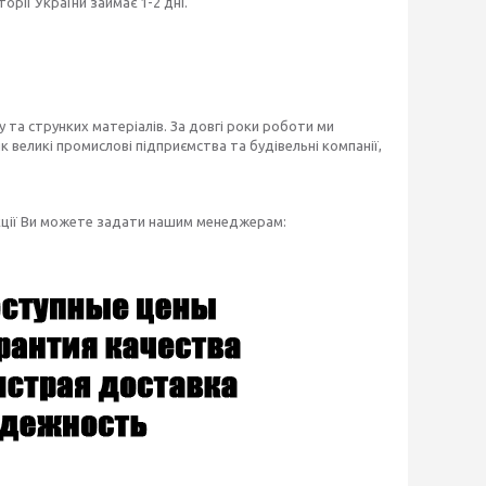
рії України займає 1-2 дні.
 та струнких матеріалів. За довгі роки роботи ми
 великі промислові підприємства та будівельні компанії,
укції Ви можете задати нашим менеджерам: