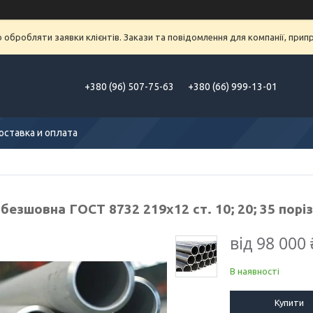
обробляти заявки клієнтів. Закази та повідомлення для компанії, припра
+380 (96) 507-75-63
+380 (66) 999-13-01
оставка и оплата
безшовна ГОСТ 8732 219х12 ст. 10; 20; 35 порі
від
98 000 
В наявності
Купити