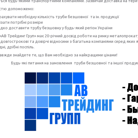
ься будь-якими транспортними компаніями. Зазвичай доставка на терито
істю допоможемо:
ахувати необхідну кількість труби безшовної та ін. продукції
ізати потрібні розміри
дко доставити трубу безшовну
у будь-який регіон України
«АВ Трейдинг Груп» має 20-річний досвід роботи на ринку металопрокату
довгострокові та довірчі відносини з багатьма компаніями серед яких як
дні, дрібні поспіль.
завжди знайдете те, що Вам необхідно за найкращими цінами!
Будь-які питання на замовлення труби безшовної та іншої прод