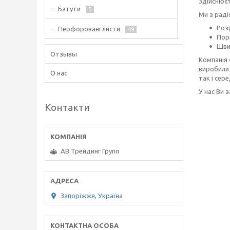
Здійснюєт
Батути
5
Ми з рад
Розр
Перфоровані листи
49
Пор
Шви
Отзывы
Компанія 
виробили 
О нас
так і сере
У нас Ви 
Контакти
АВ Трейдинг Групп
Запоріжжя, Україна