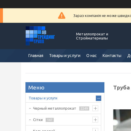
Зараз компанія не може швидко 
Металлопрокат и
Стройматериалы
Главная
Товары и услуги
О нас
Контакты
Д
Труба 
Товары и услуги
Черный металлопрокат
2249
Сітки
147