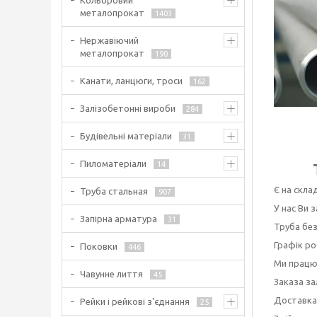
Кольоровий
металопрокат
1403
Нержавіючий
металопрокат
190
Канати, ланцюги, троси
162
Залізобетонні вироби
284
Будівельні матеріали
31
Пиломатеріали
14
Є на склад
Труба стальная
907
У нас Ви
Запірна арматура
31
Труба без
Графік ро
Поковки
446
Ми працює
Чавунне лиття
45
Заказа за
Доставка
Рейки і рейкові з'єднання
25