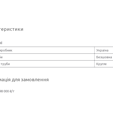
теристики
ні
виробник
Україна
би
Безшовна
 труби
Кругле
ація для замовлення
98 000 ₴/т