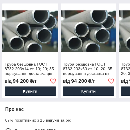
Труба безшовна ГОСТ
Труба безшовна ГОСТ
Тру
8732 203х14 ст. 10; 20; 35
8732 203х60 ст. 10; 20; 35
8732
порізування доставка цін
порізування доставка цін
20; 
дост
94 200
94 200
від
₴/т
від
₴/т
від
Купити
Купити
Про нас
87% позитивних з 15 відгуків за рік