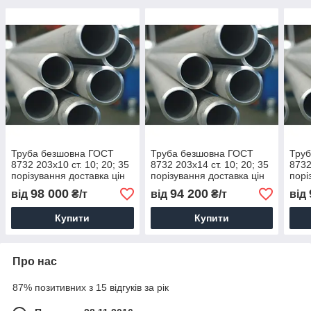
Труба безшовна ГОСТ
Труба безшовна ГОСТ
Тру
8732 203х10 ст. 10; 20; 35
8732 203х14 ст. 10; 20; 35
8732
порізування доставка цін
порізування доставка цін
порі
98 000
94 200
від
₴/т
від
₴/т
від
Купити
Купити
Про нас
87% позитивних з 15 відгуків за рік