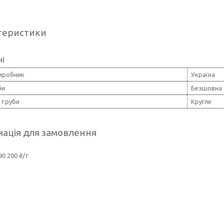
теристики
ні
виробник
Україна
би
Безшовна
 труби
Кругле
ація для замовлення
90 200 ₴/т