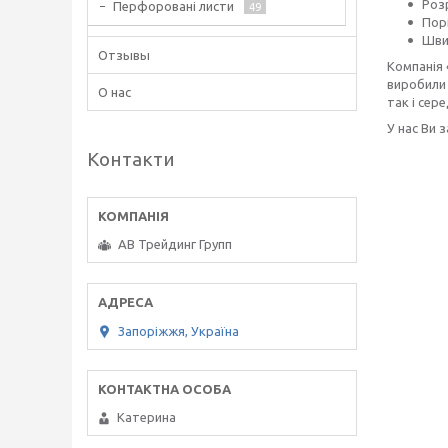
Розр
Перфоровані листи
49
Пор
Шви
Отзывы
Компанія 
виробили 
О нас
так і сере
У нас Ви 
Контакти
АВ Трейдинг Групп
Запоріжжя, Україна
Катерина