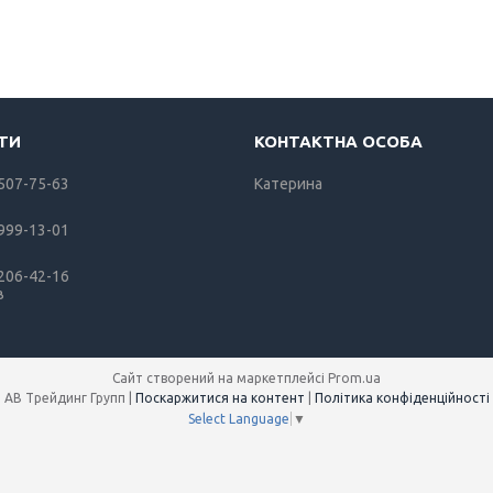
 507-75-63
Катерина
 999-13-01
 206-42-16
в
Сайт створений на маркетплейсі
Prom.ua
АВ Трейдинг Групп |
Поскаржитися на контент
|
Політика конфіденційності
Select Language
▼