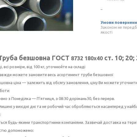
Законом не передб
якості
Труба безшовна ГОСТ
ст. 10; 20;
8732 180х40
і, всі розміри, від 100 кг, уточнюйте на складі
 завжди можете замовити весь асортимент труби безшовної
шовна ціна — залежить від обсягу замовлення, ціну Ви можете уточнит
боти:
мо з Понеділка — П'ятниця, з 08:30 дорімань30, без перерв.
лишені у вихідні дні та не робочий час обробляються насамперед у най
:
ься будь-якими транспортними компаніями. Зазвичай доставка на терито
істю допоможемо: