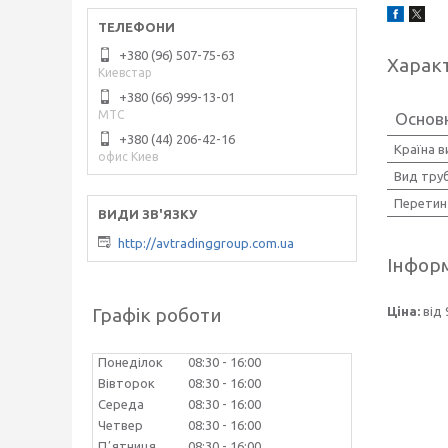
+380 (96) 507-75-63
Харак
Киевстар
+380 (66) 999-13-01
МТС
Основ
+380 (44) 206-42-16
Країна 
офис Киев
Вид тру
Перетин
http://avtradinggroup.com.ua
Інформ
Графік роботи
Ціна:
від 
Понеділок
08:30
16:00
Вівторок
08:30
16:00
Середа
08:30
16:00
Четвер
08:30
16:00
Пʼятниця
08:30
16:00