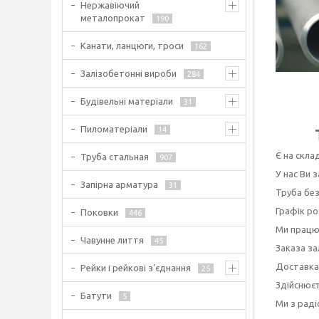
Нержавіючий
металопрокат
190
Канати, ланцюги, троси
162
Залізобетонні вироби
284
Будівельні матеріали
31
Пиломатеріали
14
Є на склад
Труба стальная
907
У нас Ви
Запірна арматура
31
Труба без
Графік ро
Поковки
446
Ми працює
Чавунне лиття
45
Заказа за
Доставка
Рейки і рейкові з'єднання
25
Здійснюєт
Батути
5
Ми з рад