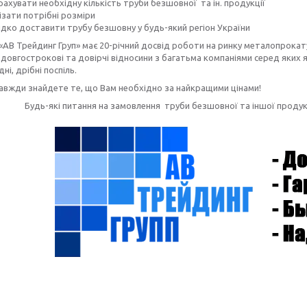
ахувати необхідну кількість труби безшовної та ін. продукції
ізати потрібні розміри
дко доставити трубу безшовну
у будь-який регіон України
«АВ Трейдинг Груп» має 20-річний досвід роботи на ринку металопрокату
довгострокові та довірчі відносини з багатьма компаніями серед яких як
дні, дрібні поспіль.
завжди знайдете те, що Вам необхідно за найкращими цінами!
Будь-які питання на замовлення труби безшовної та іншої прод