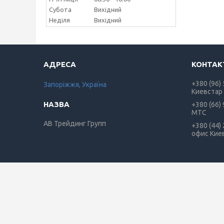
Субота
Вихідний
Неділя
Вихідний
+380 (96)
Запоріжжя, Україна
Киевстар
+380 (66)
МТС
АВ Трейдинг Групп
+380 (44)
офис Кие