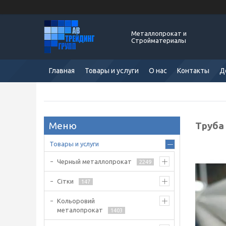
Металлопрокат и
Стройматериалы
Главная
Товары и услуги
О нас
Контакты
Д
Труба 
Товары и услуги
Черный металлопрокат
2249
Сітки
147
Кольоровий
металопрокат
1403