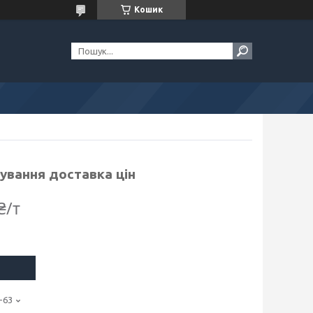
Кошик
зування доставка цін
₴/т
-63