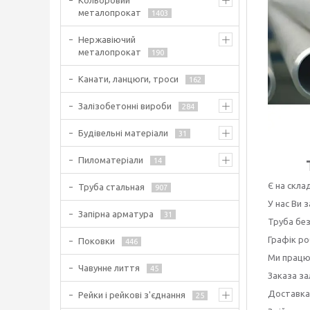
Кольоровий
металопрокат
1403
Нержавіючий
металопрокат
190
Канати, ланцюги, троси
162
Залізобетонні вироби
284
Будівельні матеріали
31
Пиломатеріали
14
Є на склад
Труба стальная
907
У нас Ви
Запірна арматура
31
Труба без
Графік ро
Поковки
446
Ми працює
Чавунне лиття
45
Заказа за
Доставка
Рейки і рейкові з'єднання
25