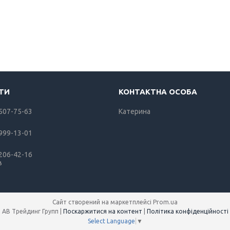
 507-75-63
Катерина
 999-13-01
 206-42-16
в
Сайт створений на маркетплейсі
Prom.ua
АВ Трейдинг Групп |
Поскаржитися на контент
|
Політика конфіденційності
Select Language
▼