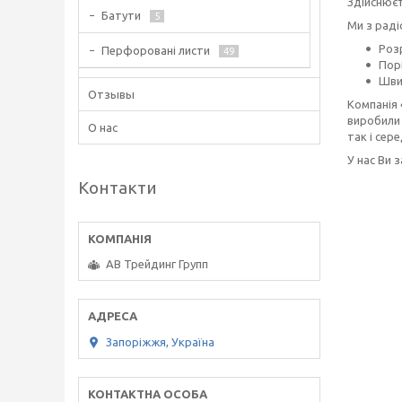
Здійснюєт
Батути
5
Ми з рад
Розр
Перфоровані листи
49
Пор
Шви
Отзывы
Компанія 
виробили 
О нас
так і сере
У нас Ви 
Контакти
АВ Трейдинг Групп
Запоріжжя, Україна