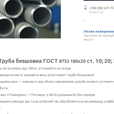
+380 (96) 507-75
Киевстар
Законом не передб
якості
Труба безшовна ГОСТ
ст. 10; 20;
8732 180х20
і, всі розміри, від 100 кг, уточнюйте на складі
 завжди можете замовити весь асортимент труби безшовної
шовна ціна — залежить від обсягу замовлення, ціну Ви можете уточнит
боти:
мо з Понеділка — П'ятниця, з 08:30 дорімань30, без перерв.
лишені у вихідні дні та не робочий час обробляються насамперед у най
: