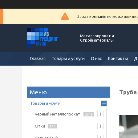
Зараз компанія не може швидко 
Металлопрокат и
Стройматериалы
Главная
Товары и услуги
О нас
Контакты
Д
Труба 
Товары и услуги
Черный металлопрокат
2249
Сітки
147