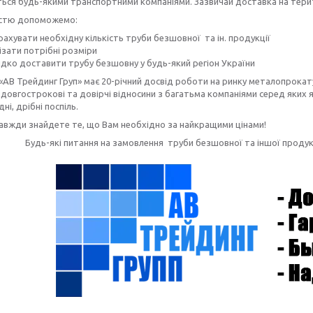
ься будь-якими транспортними компаніями. Зазвичай доставка на терито
істю допоможемо:
ахувати необхідну кількість труби безшовної та ін. продукції
ізати потрібні розміри
дко доставити трубу безшовну
у будь-який регіон України
«АВ Трейдинг Груп» має 20-річний досвід роботи на ринку металопрокату
довгострокові та довірчі відносини з багатьма компаніями серед яких як
дні, дрібні поспіль.
завжди знайдете те, що Вам необхідно за найкращими цінами!
Будь-які питання на замовлення труби безшовної та іншої прод