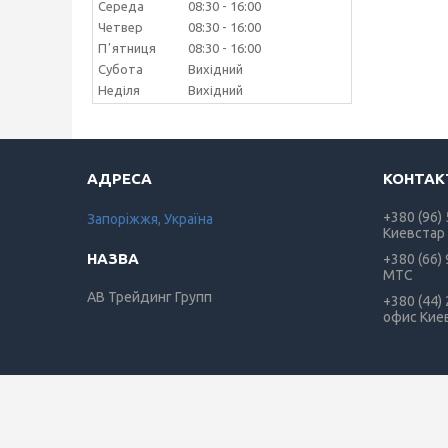
Середа
08:30
16:00
Четвер
08:30
16:00
Пʼятниця
08:30
16:00
Субота
Вихідний
Неділя
Вихідний
+380 (96)
Запоріжжя, Україна
Киевстар
+380 (66)
МТС
АВ Трейдинг Групп
+380 (44)
офис Кие