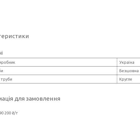
теристики
ні
виробник
Україна
би
Безшовна
 труби
Кругле
ація для замовлення
90 200 ₴/т