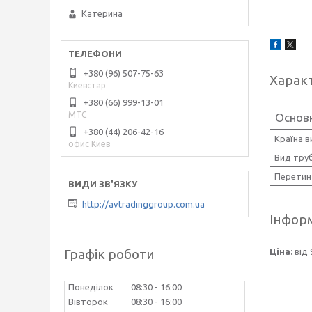
Катерина
+380 (96) 507-75-63
Харак
Киевстар
+380 (66) 999-13-01
МТС
Основ
+380 (44) 206-42-16
Країна 
офис Киев
Вид тру
Перетин
http://avtradinggroup.com.ua
Інформ
Графік роботи
Ціна:
від 
Понеділок
08:30
16:00
Вівторок
08:30
16:00