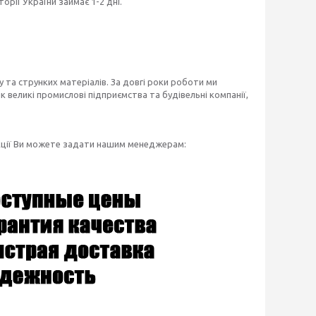
рії України займає 1-2 дні.
 та струнких матеріалів. За довгі роки роботи ми
 великі промислові підприємства та будівельні компанії,
укції Ви можете задати нашим менеджерам: