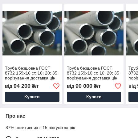
Труба безшовна ГОСТ
Труба безшовна ГОСТ
Тру
8732 159х16 ст. 10; 20; 35
8732 159х10 ст. 10; 20; 35
8732
порізування доставка цін
порізування доставка цін
порі
94 200
90 000
від
₴/т
від
₴/т
від
Купити
Купити
Про нас
87% позитивних з 15 відгуків за рік