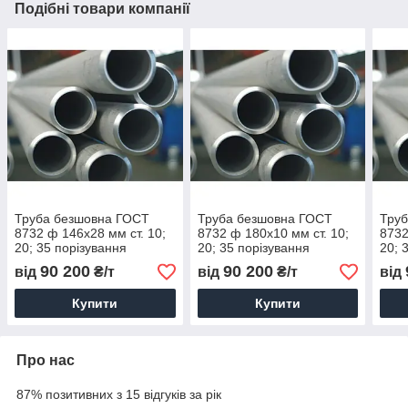
Подібні товари компанії
Труба безшовна ГОСТ
Труба безшовна ГОСТ
Тру
8732 ф 146х28 мм ст. 10;
8732 ф 180х10 мм ст. 10;
8732
20; 35 порізування
20; 35 порізування
20; 
доставка цін
доставка цін
дост
90 200
90 200
від
₴/т
від
₴/т
від
Купити
Купити
Про нас
87% позитивних з 15 відгуків за рік