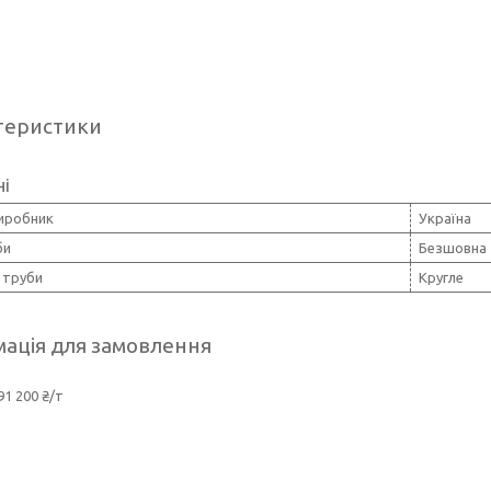
теристики
ні
виробник
Україна
би
Безшовна
 труби
Кругле
ація для замовлення
91 200 ₴/т