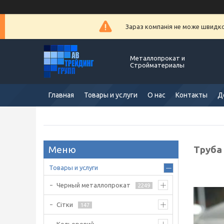
Зараз компанія не може швидко 
Металлопрокат и
Стройматериалы
Главная
Товары и услуги
О нас
Контакты
Д
Труба 
Товары и услуги
Черный металлопрокат
2249
Сітки
147