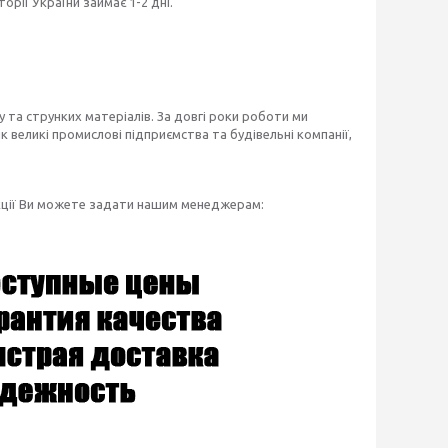
рії України займає 1-2 дні.
 та струнких матеріалів. За довгі роки роботи ми
 великі промислові підприємства та будівельні компанії,
укції Ви можете задати нашим менеджерам: