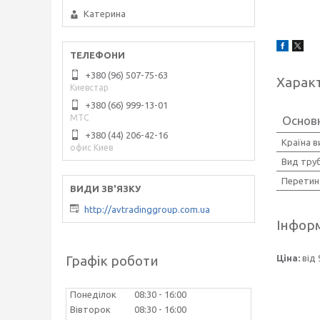
Катерина
+380 (96) 507-75-63
Харак
Киевстар
+380 (66) 999-13-01
МТС
Основ
+380 (44) 206-42-16
Країна 
офис Киев
Вид тру
Перетин
http://avtradinggroup.com.ua
Інформ
Графік роботи
Ціна:
від 
Понеділок
08:30
16:00
Вівторок
08:30
16:00