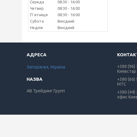
Середа
08:30
16:00
Четвер
08:30
16:00
Пʼятниця
08:30
16:00
Субота
Вихідний
Неділя
Вихідний
+380 (96)
Запоріжжя, Україна
Киевстар
+380 (66)
МТС
АВ Трейдинг Групп
+380 (44)
офис Кие