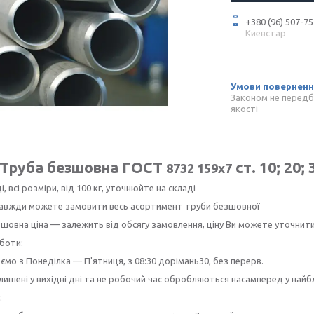
+380 (96) 507-75
Киевстар
Законом не передб
якості
Труба безшовна ГОСТ
ст. 10; 20; 
8732 159х7
і, всі розміри, від 100 кг, уточнюйте на складі
 завжди можете замовити весь асортимент труби безшовної
шовна ціна — залежить від обсягу замовлення, ціну Ви можете уточнит
боти:
мо з Понеділка — П'ятниця, з 08:30 дорімань30, без перерв.
лишені у вихідні дні та не робочий час обробляються насамперед у най
: