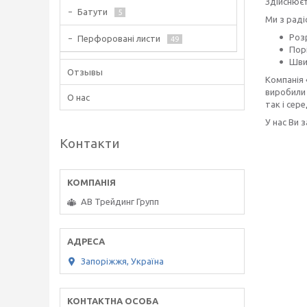
Здійснюєт
Батути
5
Ми з рад
Розр
Перфоровані листи
49
Пор
Шви
Отзывы
Компанія 
виробили 
О нас
так і сере
У нас Ви 
Контакти
АВ Трейдинг Групп
Запоріжжя, Україна