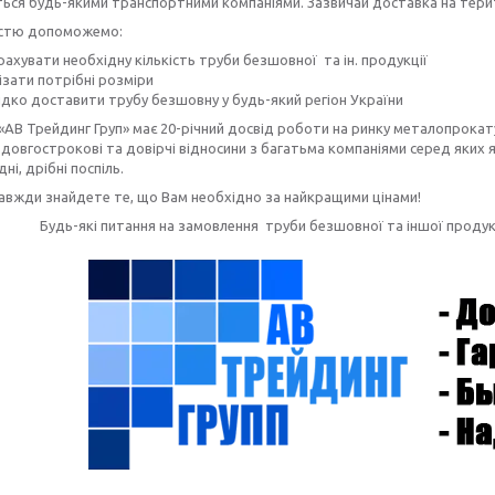
ься будь-якими транспортними компаніями. Зазвичай доставка на терито
істю допоможемо:
ахувати необхідну кількість труби безшовної та ін. продукції
ізати потрібні розміри
дко доставити трубу безшовну
у будь-який регіон України
«АВ Трейдинг Груп» має 20-річний досвід роботи на ринку металопрокату
довгострокові та довірчі відносини з багатьма компаніями серед яких як
дні, дрібні поспіль.
завжди знайдете те, що Вам необхідно за найкращими цінами!
Будь-які питання на замовлення труби безшовної та іншої прод