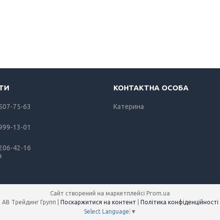
 507-75-63
Катерина
 999-13-01
 206-42-16
в
Сайт створений на маркетплейсі
Prom.ua
АВ Трейдинг Групп |
Поскаржитися на контент
|
Політика конфіденційності
Select Language
▼