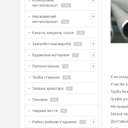
Кольоровий
металопрокат
1403
Нержавіючий
металопрокат
190
Канати, ланцюги, троси
162
Залізобетонні вироби
284
Будівельні матеріали
31
Пиломатеріали
14
Є на склад
Труба стальная
907
У нас Ви
Запірна арматура
31
Труба без
Графік ро
Поковки
446
Ми працює
Чавунне лиття
45
Заказа за
Доставка
Рейки і рейкові з'єднання
25