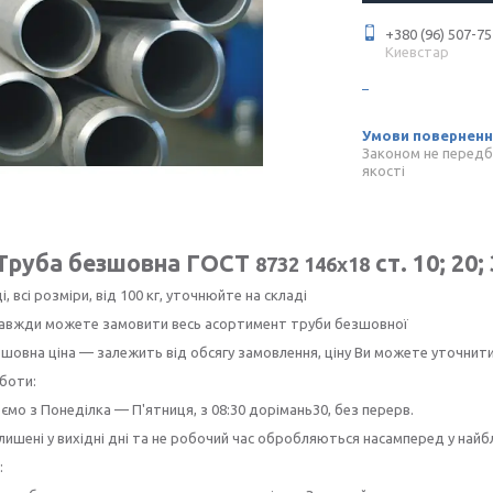
+380 (96) 507-75
Киевстар
Законом не передб
якості
Труба безшовна ГОСТ
ст. 10; 20;
8732 146х18
і, всі розміри, від 100 кг, уточнюйте на складі
 завжди можете замовити весь асортимент труби безшовної
шовна ціна — залежить від обсягу замовлення, ціну Ви можете уточнит
боти:
мо з Понеділка — П'ятниця, з 08:30 дорімань30, без перерв.
лишені у вихідні дні та не робочий час обробляються насамперед у най
: