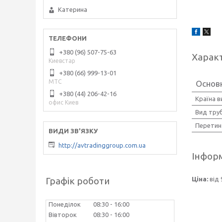
Катерина
+380 (96) 507-75-63
Харак
Киевстар
+380 (66) 999-13-01
МТС
Основ
+380 (44) 206-42-16
Країна 
офис Киев
Вид тру
Перетин
http://avtradinggroup.com.ua
Інформ
Графік роботи
Ціна:
від 
Понеділок
08:30
16:00
Вівторок
08:30
16:00