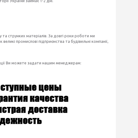
рії України займає 1-2 дні.
 та струнких матеріалів. За довгі роки роботи ми
 великі промислові підприємства та будівельні компанії,
укції Ви можете задати нашим менеджерам: