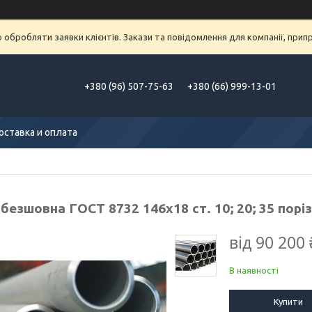
обробляти заявки клієнтів. Закази та повідомлення для компанії, припра
+380 (96) 507-75-63
+380 (66) 999-13-01
оставка и оплата
безшовна ГОСТ 8732 146х18 ст. 10; 20; 35 порі
від
90 200 
В наявності
Купити