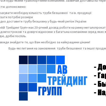
ься будь-якими транспортними компаніями. Зазвичай доставка на терито
істю допоможемо:
ахувати необхідну кількість труби безшовної та ін. продукції
ізати потрібні розміри
дко доставити трубу безшовну
у будь-який регіон України
«АВ Трейдинг Груп» має 20-річний досвід роботи на ринку металопрокату
довгострокові та довірчі відносини з багатьма компаніями серед яких як
дні, дрібні поспіль.
завжди знайдете те, що Вам необхідно за найкращими цінами!
Будь-які питання на замовлення труби безшовної та іншої прод