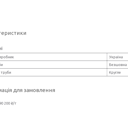
теристики
ні
виробник
Україна
би
Безшовна
 труби
Кругле
ація для замовлення
90 200 ₴/т