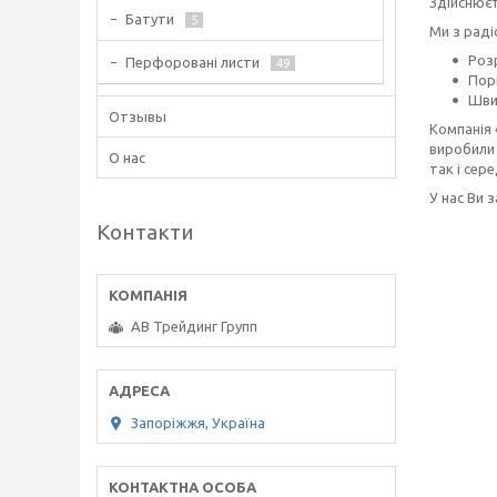
Здійснюєт
Батути
5
Ми з рад
Розр
Перфоровані листи
49
Пор
Шви
Отзывы
Компанія 
виробили 
О нас
так і сере
У нас Ви 
Контакти
АВ Трейдинг Групп
Запоріжжя, Україна