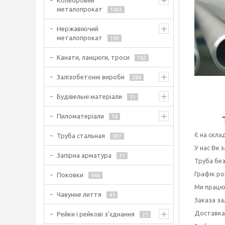
Кольоровий
металопрокат
1403
Нержавіючий
металопрокат
190
Канати, ланцюги, троси
162
Залізобетонні вироби
284
Будівельні матеріали
31
Пиломатеріали
14
Є на склад
Труба стальная
907
У нас Ви
Запірна арматура
31
Труба без
Графік ро
Поковки
446
Ми працює
Чавунне лиття
45
Заказа за
Доставка
Рейки і рейкові з'єднання
25