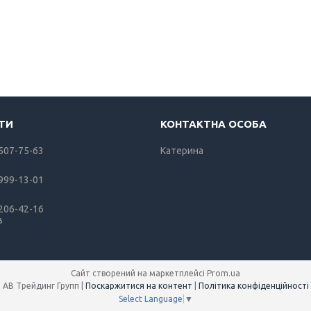
 507-75-63
Катерина
 999-13-01
 206-42-16
в
Сайт створений на маркетплейсі
Prom.ua
АВ Трейдинг Групп |
Поскаржитися на контент
|
Політика конфіденційності
Select Language
▼