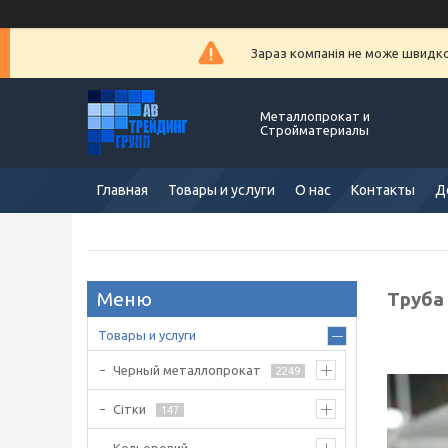
Зараз компанія не може швидко 
Металлопрокат и
Стройматериалы
Главная
Товары и услуги
О нас
Контакты
Д
Труба 
Товары и услуги
Черный металлопрокат
2249
Сітки
147