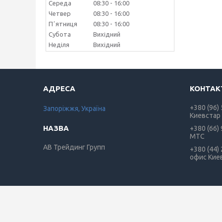
Середа
08:30
16:00
Четвер
08:30
16:00
Пʼятниця
08:30
16:00
Субота
Вихідний
Неділя
Вихідний
+380 (96)
Запоріжжя, Україна
Киевстар
+380 (66)
МТС
АВ Трейдинг Групп
+380 (44)
офис Кие