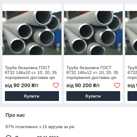
Труба безшовна ГОСТ
Труба безшовна ГОСТ
Тру
8732 146х10 ст. 10; 20; 35
8732 146х12 ст. 10; 20; 35
8732
порізування доставка цін
порізування доставка цін
порі
90 200
90 200
від
₴/т
від
₴/т
від
Купити
Купити
Про нас
87% позитивних з 15 відгуків за рік