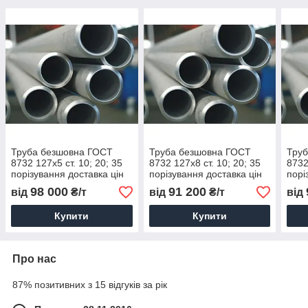
Труба безшовна ГОСТ
Труба безшовна ГОСТ
Тру
8732 127х5 ст. 10; 20; 35
8732 127х8 ст. 10; 20; 35
8732
порізування доставка цін
порізування доставка цін
порі
98 000
91 200
від
₴/т
від
₴/т
від
Купити
Купити
Про нас
87% позитивних з 15 відгуків за рік