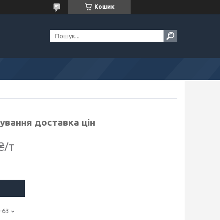
Кошик
зування доставка цін
₴/т
-63