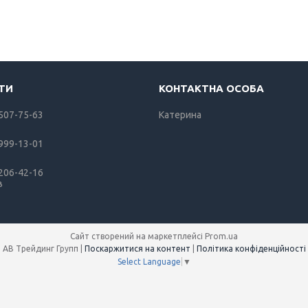
 507-75-63
Катерина
 999-13-01
 206-42-16
в
Сайт створений на маркетплейсі
Prom.ua
АВ Трейдинг Групп |
Поскаржитися на контент
|
Політика конфіденційності
Select Language
▼