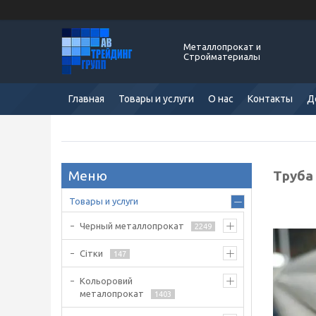
Металлопрокат и
Стройматериалы
Главная
Товары и услуги
О нас
Контакты
Д
Труба 
Товары и услуги
Черный металлопрокат
2249
Сітки
147
Кольоровий
металопрокат
1403