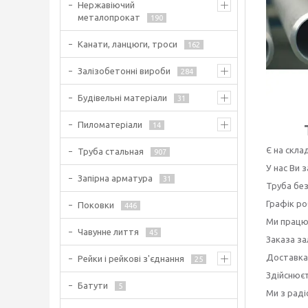
Нержавіючий
металопрокат
190
Канати, ланцюги, троси
162
Залізобетонні вироби
284
Будівельні матеріали
31
Пиломатеріали
14
Є на склад
Труба стальная
907
У нас Ви
Запірна арматура
31
Труба без
Графік ро
Поковки
446
Ми працює
Чавунне лиття
45
Заказа за
Доставка
Рейки і рейкові з'єднання
25
Здійснюєт
Батути
5
Ми з рад