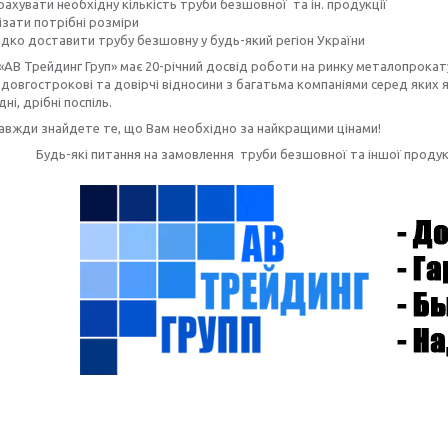
ахувати необхідну кількість труби безшовної та ін. продукції
ізати потрібні розміри
дко доставити трубу безшовну
у будь-який регіон України
«АВ Трейдинг Груп» має 20-річний досвід роботи на ринку металопрокату
довгострокові та довірчі відносини з багатьма компаніями серед яких як
дні, дрібні поспіль.
завжди знайдете те, що Вам необхідно за найкращими цінами!
Будь-які питання на замовлення труби безшовної та іншої прод