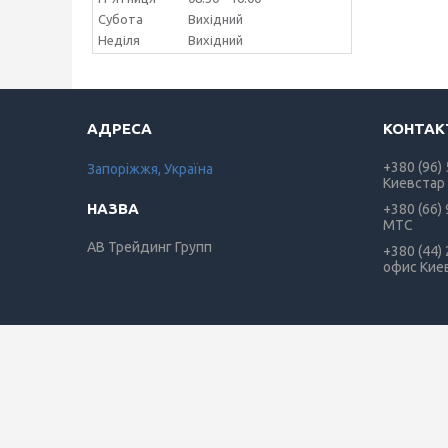
Субота
Вихідний
Неділя
Вихідний
+380 (96)
Запоріжжя, Україна
Киевстар
+380 (66)
МТС
АВ Трейдинг Групп
+380 (44)
офис Кие