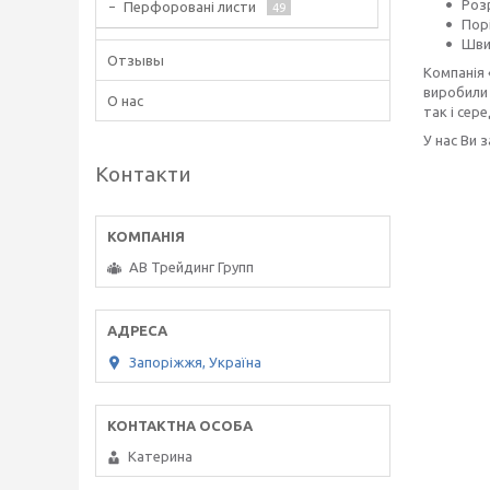
Розр
Перфоровані листи
49
Пор
Шви
Отзывы
Компанія 
виробили 
О нас
так і сере
У нас Ви 
Контакти
АВ Трейдинг Групп
Запоріжжя, Україна
Катерина