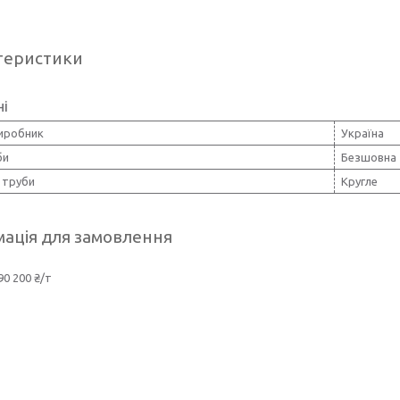
теристики
ні
виробник
Україна
би
Безшовна
 труби
Кругле
ація для замовлення
90 200 ₴/т