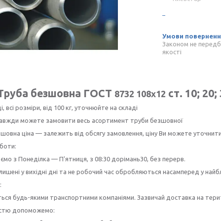
Законом не передб
якості
Труба безшовна ГОСТ
ст. 10; 20;
8732 108х12
і, всі розміри, від 100 кг, уточнюйте на складі
 завжди можете замовити весь асортимент труби безшовної
шовна ціна — залежить від обсягу замовлення, ціну Ви можете уточнит
боти:
мо з Понеділка — П'ятниця, з 08:30 дорімань30, без перерв.
лишені у вихідні дні та не робочий час обробляються насамперед у най
:
ься будь-якими транспортними компаніями. Зазвичай доставка на терито
істю допоможемо: