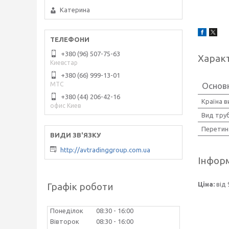
Катерина
+380 (96) 507-75-63
Харак
Киевстар
+380 (66) 999-13-01
МТС
Основ
+380 (44) 206-42-16
Країна 
офис Киев
Вид тру
Перетин
http://avtradinggroup.com.ua
Інформ
Ціна:
від 
Графік роботи
Понеділок
08:30
16:00
Вівторок
08:30
16:00