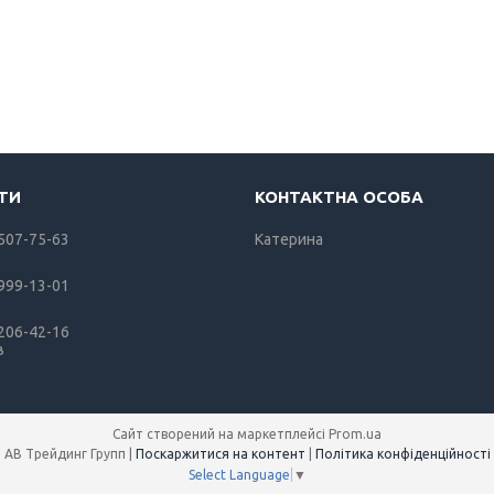
 507-75-63
Катерина
 999-13-01
 206-42-16
в
Сайт створений на маркетплейсі
Prom.ua
АВ Трейдинг Групп |
Поскаржитися на контент
|
Політика конфіденційності
Select Language
▼