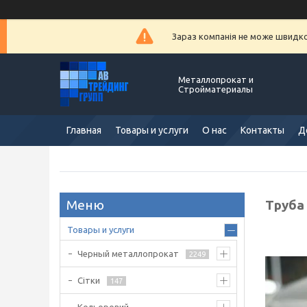
Зараз компанія не може швидко 
Металлопрокат и
Стройматериалы
Главная
Товары и услуги
О нас
Контакты
Д
Труба 
Товары и услуги
Черный металлопрокат
2249
Сітки
147