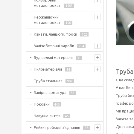
Кольоровий
металопрокат
1403
Нержавіючий
металопрокат
190
Канати, ланцюги, троси
162
Залізобетонні вироби
284
Будівельні матеріали
31
Пиломатеріали
14
Труба
Є на склад
Труба стальная
907
У нас Ви
Запірна арматура
31
Труба без
Графік ро
Поковки
446
Ми працює
Чавунне лиття
45
Заказа за
Доставка
Рейки і рейкові з'єднання
25