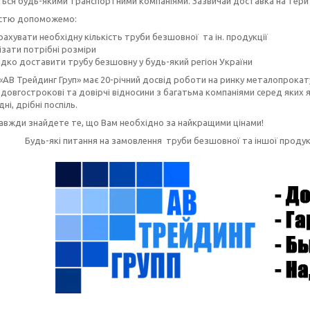
ься будь-якими транспортними компаніями. Зазвичай доставка на терито
істю допоможемо:
ахувати необхідну кількість труби безшовної та ін. продукції
ізати потрібні розміри
дко доставити трубу безшовну
у будь-який регіон України
«АВ Трейдинг Груп» має 20-річний досвід роботи на ринку металопрокату
довгострокові та довірчі відносини з багатьма компаніями серед яких як
дні, дрібні поспіль.
завжди знайдете те, що Вам необхідно за найкращими цінами!
Будь-які питання на замовлення труби безшовної та іншої прод