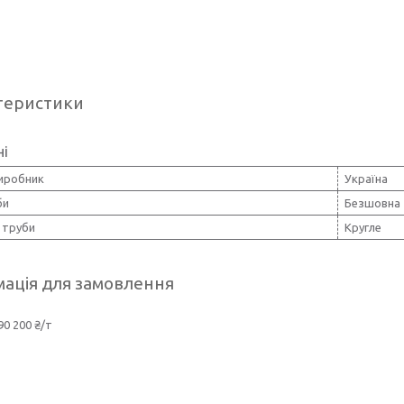
теристики
ні
виробник
Україна
би
Безшовна
 труби
Кругле
ація для замовлення
90 200 ₴/т