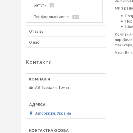
Здійснюєт
Батути
5
Ми з рад
Розр
Перфоровані листи
49
Пор
Шви
Отзывы
Компанія 
виробили 
О нас
так і сере
У нас Ви 
Контакти
АВ Трейдинг Групп
Запоріжжя, Україна