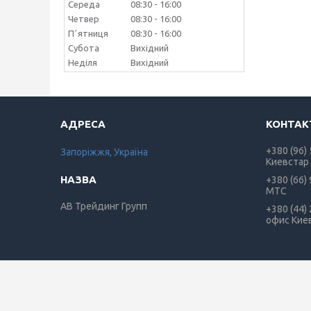
Середа
08:30
16:00
Четвер
08:30
16:00
Пʼятниця
08:30
16:00
Субота
Вихідний
Неділя
Вихідний
+380 (96)
Запоріжжя, Україна
Киевстар
+380 (66)
МТС
АВ Трейдинг Групп
+380 (44)
офис Кие