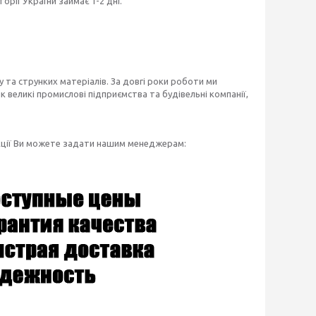
рії України займає 1-2 дні.
 та струнких матеріалів. За довгі роки роботи ми
 великі промислові підприємства та будівельні компанії,
укції Ви можете задати нашим менеджерам: