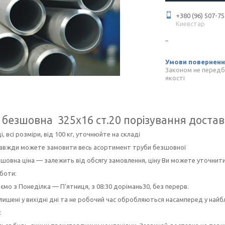
+380 (96) 507-75
Киевстар
Законом не передб
якості
 безшовна 325х16 ст.20 порізування достав
і, всі розміри, від 100 кг, уточнюйте на складі
 завжди можете замовити весь асортимент труби безшовної
шовна ціна — залежить від обсягу замовлення, ціну Ви можете уточнит
боти:
мо з Понеділка — П'ятниця, з 08:30 дорімань30, без перерв.
лишені у вихідні дні та не робочий час обробляються насамперед у най
: