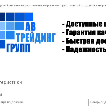
дь-які питання на замовлення неіржавких труб та іншої продукції з неі
теристики
ні
ація по довжині
Немірної 