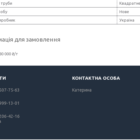
 труби
Квадратн
робу
Нове
виробник
Україна
ація для замовлення
80 000 ₴/т
 507-75-63
Катерина
 999-13-01
 206-42-16
в