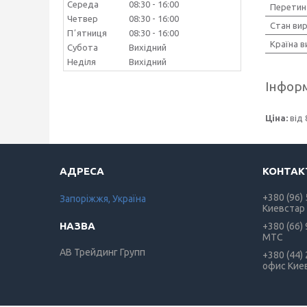
Середа
08:30
16:00
Перетин
Четвер
08:30
16:00
Стан ви
Пʼятниця
08:30
16:00
Країна 
Субота
Вихідний
Неділя
Вихідний
Інформ
Ціна:
від 
+380 (96)
Запоріжжя, Україна
Киевстар
+380 (66)
МТС
АВ Трейдинг Групп
+380 (44)
офис Кие