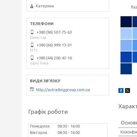
Катерина
Бу
+380 (96) 507-75-63
Киевстар
+380 (66) 999-13-01
МТС
+380 (44) 206-42-16
офис Киев
http://avtradinggroup.com.ua
Харак
Графік роботи
Основ
Понеділок
08:30
16:00
Класифік
Вівторок
08:30
16:00