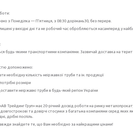
боти:
мо з Понеділка — П'ятниця, з 08:30 дорімань30, без перерв.
лишені у вихідні дні та не робочий час обробляються насамперед у най
:
ся будь-якими транспортними компаніями. Зазвичай доставка на територ
істю допоможемо:
ти необхідну кількість неіржавкої труби та ін. продукції
потрібні розміри
ставити неіржавкі труби в будь-який регіон України
«АВ Трейдинг Груп» має 20-річний досвід роботи на ринку металопрокату
довгострокові та довірчі стосунки з багатьма компаніями серед яких як 
дні, дрібні поспіль.
завжди знайдете те, що Вам необхідно за найкращими цінами!