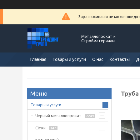
Зараз компанія не може швидко 
Металлопрокат и
Стройматериалы
Главная
Товары и услуги
О нас
Контакты
Д
Труба 
Товары и услуги
Черный металлопрокат
2249
Сітки
147