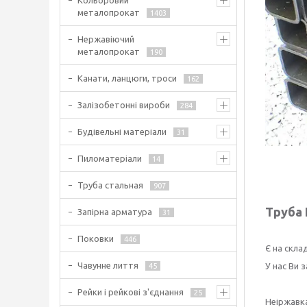
Кольоровий
металопрокат
1403
Нержавіючий
металопрокат
190
Канати, ланцюги, троси
162
Залізобетонні вироби
284
Будівельні матеріали
31
Пиломатеріали
14
Труба стальная
907
Труба 
Запірна арматура
31
Поковки
446
Є на скла
Чавунне лиття
У нас Ви 
45
Рейки і рейкові з'єднання
25
Неіржавка