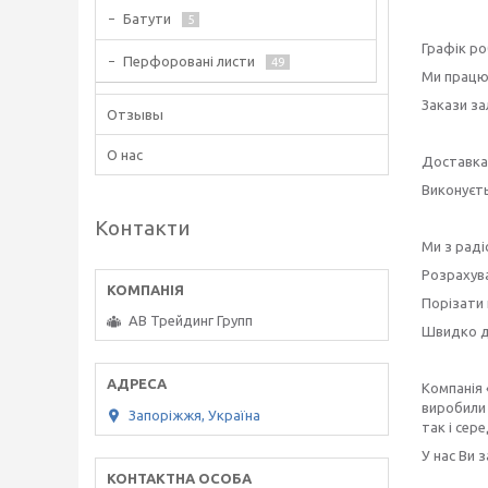
Батути
5
Графік ро
Перфоровані листи
49
Ми працює
Закази за
Отзывы
О нас
Доставка
Виконуєть
Контакти
Ми з рад
Розрахува
Порізати 
АВ Трейдинг Групп
Швидко до
Компанія 
виробили 
Запоріжжя, Україна
так і сере
У нас Ви 