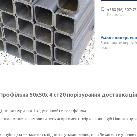
+380 (96) 507-75
Киевстар
Законом не передб
якості
Профільна 50х50х 4 ст20 порізування доставка ці
ді, всі розміри, від 1 кг, уточнюйте телефоном
завжди можете замовити весь асортимент неіржавких труб і іншого прока
 труба ціна — залежить від обсягу замовлення, ціна Ви можете уточнит