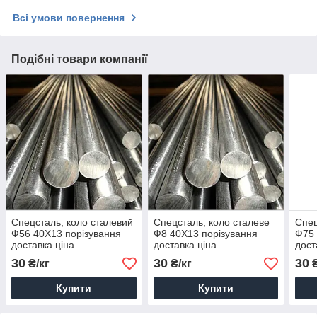
Всі умови повернення
Подібні товари компанії
Спецсталь, коло сталевий
Спецсталь, коло сталеве
Спец
Ф56 40Х13 порізування
Ф8 40Х13 порізування
Ф75 
доставка ціна
доставка ціна
дост
30
30
30
₴/кг
₴/кг
₴
Купити
Купити