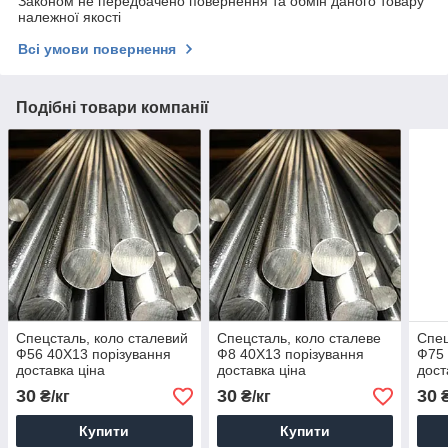
Законом не передбачено повернення та обмін даного товару
належної якості
Всі умови повернення
Подібні товари компанії
Спецсталь, коло сталевий
Спецсталь, коло сталеве
Спец
Ф56 40Х13 порізування
Ф8 40Х13 порізування
Ф75 
доставка ціна
доставка ціна
дост
30
30
30
₴/кг
₴/кг
₴
Купити
Купити