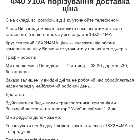
Ф40
У10А
порізування доставка
ціна
Є на складі, всі розміри, від 1 кг, уточнюйте телефоном
У нас Ви завжди можете замовити весь асортимент кола
сталевого, й іншого прокату зі спецсталі 18Х2Н4МА.
Круг сталевий 18Х2Н4МА ціна — залежить від обсягу
замовлення, ціну Ви можете уточнити у наших менеджерів.
Графік роботи:
Ми працюємо з Понеділка — П'ятниця, з 08:30 дорімань30,
без перерв.
Закази залишені у вихідні дні та не робочий час обробляються
насамперед у найближчий робочий день.
Доставка:
Здійснюється будь-якими транспортними компаніями.
Зазвичай доставка на території України займає 1-2 дні.
Ми з радістю допоможемо:
Розрахувати необхідну кількість круга сталевого 18Х2Н4МА та
ін. продукції