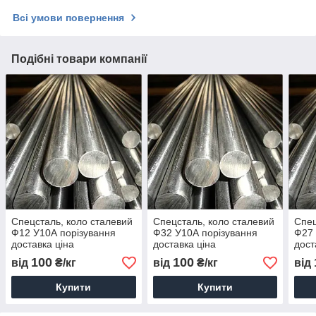
Всі умови повернення
Подібні товари компанії
Спецсталь, коло сталевий
Спецсталь, коло сталевий
Спец
Ф12 У10А порізування
Ф32 У10А порізування
Ф27 
доставка ціна
доставка ціна
дост
100
100
від
₴/кг
від
₴/кг
від
Купити
Купити