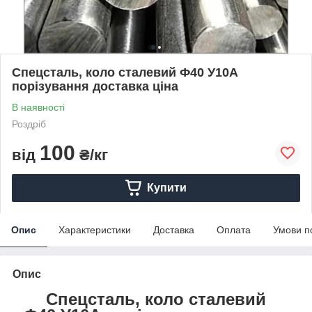
Спецсталь, коло сталевий Ф40 У10А
порізування доставка ціна
В наявності
Роздріб
100
від
₴/кг
Купити
Опис
Характеристики
Доставка
Оплата
Умови п
Опис
Спецсталь, коло сталевий