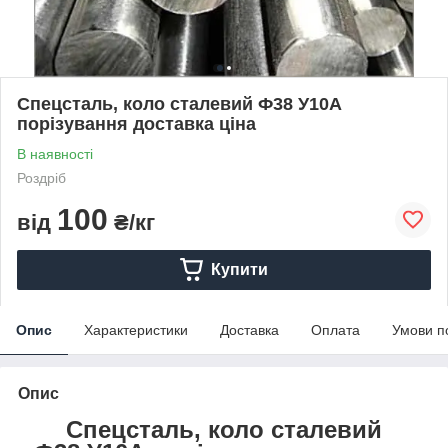
Спецсталь, коло сталевий Ф38 У10А
порізування доставка ціна
В наявності
Роздріб
100
від
₴/кг
Купити
Опис
Характеристики
Доставка
Оплата
Умови п
Опис
Спецсталь, коло сталевий