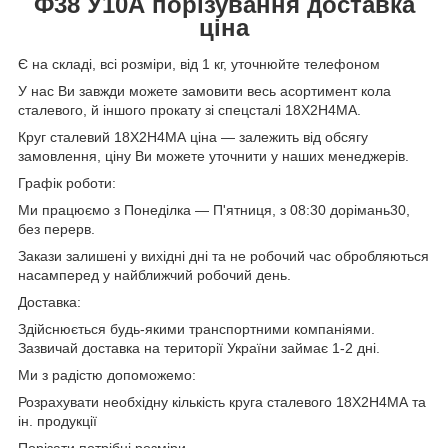
Ф38
У10А
порізування доставка
ціна
Є на складі, всі розміри, від 1 кг, уточнюйте телефоном
У нас Ви завжди можете замовити весь асортимент кола
сталевого, й іншого прокату зі спецсталі 18Х2Н4МА.
Круг сталевий 18Х2Н4МА ціна — залежить від обсягу
замовлення, ціну Ви можете уточнити у наших менеджерів.
Графік роботи:
Ми працюємо з Понеділка — П'ятниця, з 08:30 дорімань30,
без перерв.
Закази залишені у вихідні дні та не робочий час обробляються
насамперед у найближчий робочий день.
Доставка:
Здійснюється будь-якими транспортними компаніями.
Зазвичай доставка на території України займає 1-2 дні.
Ми з радістю допоможемо:
Розрахувати необхідну кількість круга сталевого 18Х2Н4МА та
ін. продукції