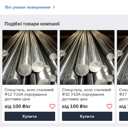
Всі умови повернення
Подібні товари компанії
Спецсталь, коло сталевий
Спецсталь, коло сталевий
Спец
Ф12 У10А порізування
Ф32 У10А порізування
Ф27 
доставка ціна
доставка ціна
дост
100
100
від
₴/кг
від
₴/кг
від
Купити
Купити