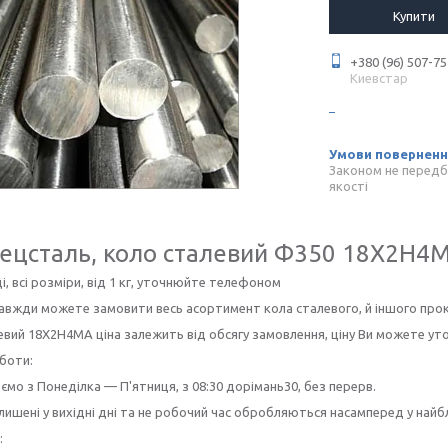
Купити
+380 (96) 507-75
Киевстар
Законом не передб
якості
ецсталь, коло сталевий Ф350
18Х2Н4
ді, всі розміри, від 1 кг, уточнюйте телефоном
завжди можете замовити весь асортимент кола сталевого, й іншого прок
евий 18Х2Н4МА ціна залежить від обсягу замовлення, ціну Ви можете ут
боти:
мо з Понеділка — П'ятниця, з 08:30 дорімань30, без перерв.
лишені у вихідні дні та не робочий час обробляються насамперед у най
: