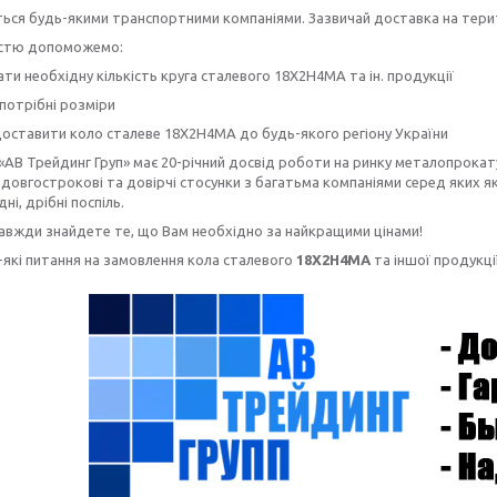
ься будь-якими транспортними компаніями. Зазвичай доставка на терито
істю допоможемо:
ти необхідну кількість круга сталевого 18Х2Н4МА та ін. продукції
потрібні розміри
оставити коло сталеве 18Х2Н4МА до будь-якого регіону України
«АВ Трейдинг Груп» має 20-річний досвід роботи на ринку металопрокату
довгострокові та довірчі стосунки з багатьма компаніями серед яких як 
дні, дрібні поспіль.
завжди знайдете те, що Вам необхідно за найкращими цінами!
-які питання на замовлення кола сталевого
18Х2Н4МА
та іншої продукці