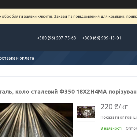
обробляти заявки клієнтів. Закази та повідомлення для компанії, припра
+380 (96) 507-75-63
+380 (66) 999-13-01
оставка и оплата
таль, коло сталевий Ф350 18Х2Н4МА порізуван
220 ₴/кг
Показати оптові ці
В наявності
Оптом