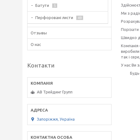
Здійснюєт
Батути
5
Ми з рад
Перфоровані листи
49
Розрахува
Порізати 
Отзывы
Швидко д
О нас
Компанія 
виробили 
так і сере
Контакти
У нас Ви 
Будь
АВ Трейдинг Групп
Запоріжжя, Україна