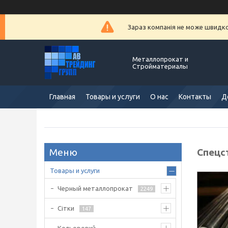
Зараз компанія не може швидко 
Металлопрокат и
Стройматериалы
Главная
Товары и услуги
О нас
Контакты
Д
Спецс
Товары и услуги
Черный металлопрокат
2249
Сітки
147