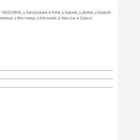
2Н4МА, у Запоріжжя, в Київ, у Харків, у Дніпр, у Крівой
 Вінниця, у Житомир, у Ніколаїв, в Херсон, в Одеса