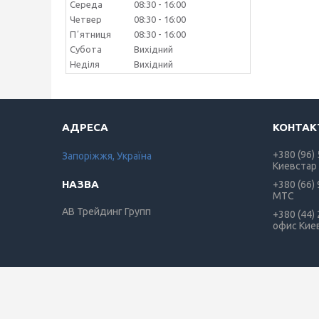
Середа
08:30
16:00
Четвер
08:30
16:00
Пʼятниця
08:30
16:00
Субота
Вихідний
Неділя
Вихідний
+380 (96)
Запоріжжя, Україна
Киевстар
+380 (66)
МТС
АВ Трейдинг Групп
+380 (44)
офис Кие