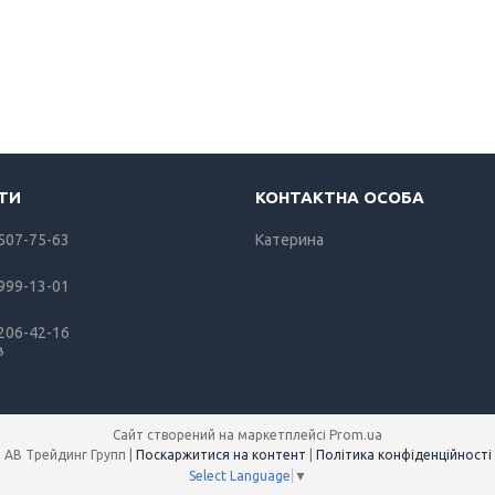
 507-75-63
Катерина
 999-13-01
 206-42-16
в
Сайт створений на маркетплейсі
Prom.ua
АВ Трейдинг Групп |
Поскаржитися на контент
|
Політика конфіденційності
Select Language
▼