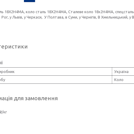
ь 18Х2Н4МА, коло сталь 18Х2Н4МА, Сталеве коло 18х2Н4МА, спецсталь 18Х
Рог, у Львів, у Черкаси, У Полтава, в Суми, у Чернігів, В Хмельницький, у
теристики
ні
виробник
Україна
обу
Коло
ація для замовлення
₴/кг