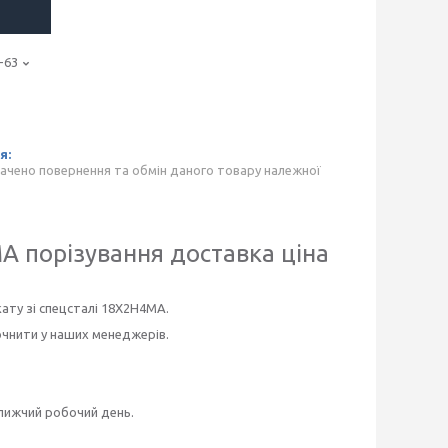
-63
ачено повернення та обмін даного товару належної
МА
порізування доставка ціна
ату зі спецсталі 18Х2Н4МА.
очнити у наших менеджерів.
ближчий робочий день.