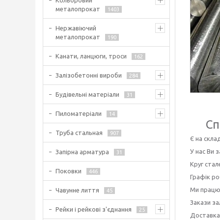
Кольоровий
металопрокат
1403
Нержавіючий
металопрокат
190
Канати, ланцюги, троси
162
Залізобетонні вироби
284
Будівельні матеріали
31
Пиломатеріали
14
Сп
Труба стальная
907
Є на скла
У нас Ви 
Запірна арматура
31
Круг стал
Поковки
446
Графік ро
Ми працює
Чавунне лиття
45
Закази за
Рейки і рейкові з'єднання
25
Доставка