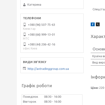
Катерина
Спецстал
+380 (96) 507-75-63
Киевстар
+380 (66) 999-13-01
Харак
МТС
+380 (44) 206-42-16
Основ
офис Киев
Країна 
Вид вир
http://avtradinggroup.com.ua
Інформ
Графік роботи
Ціна:
220 
Понеділок
08:30
16:00
Вівторок
08:30
16:00