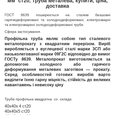
мм ст20, труба металева, купити, ціна,
доставка
ГОСТ 8639
поширюється на сталеві безшовні
гарячедеформовані та холоднодеформовані, електрозварні
та електрозварені холоднодеформовані труби.
Сфера застосування.
Профільна труба
являє собою тип сталевого
металопрокату з квадратним перерізом. Виріб
виробляється з вуглецевої сталі марки 3СП або
низьколегованої марки 09Г2С відповідно до вимог
ГОСТу 8639. Металопрокат виготовляється за
допомогою холодного або гарячого
деформування металевих заготівок — прокату.
Серед особливостей готових виробів варто
виділити їхню гарну міцність, стійкість до великих
навантажень і невисоку ціну
Труба профільна квадратна со склада:
40х40х 4 ст20
40х40х5 ст20