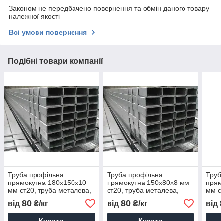
Законом не передбачено повернення та обмін даного товару
належної якості
Всі умови повернення
Подібні товари компанії
Труба профільна
Труба профільна
Труб
прямокутна 180х150х10
прямокутна 150х80х8 мм
прям
мм ст20, труба металева,
ст20, труба металева,
мм с
купити, ціна, доставка
купити, ціна, доставка
купи
80
80
від
₴/кг
від
₴/кг
від
Купити
Купити