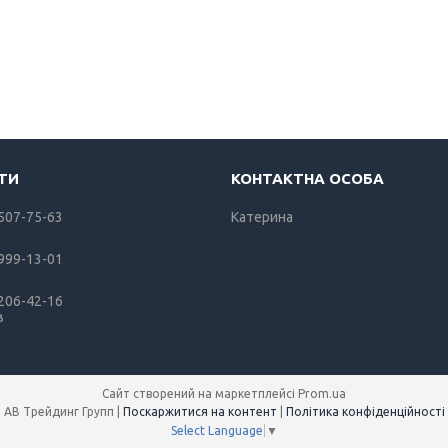
 507-75-63
Катерина
 999-13-01
 206-42-16
в
Сайт створений на маркетплейсі
Prom.ua
АВ Трейдинг Групп |
Поскаржитися на контент
|
Політика конфіденційності
Select Language
▼