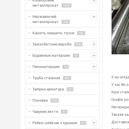
Кольоровий
металопрокат
1403
Нержавіючий
металопрокат
190
Канати, ланцюги, троси
162
Залізобетонні вироби
284
Будівельні матеріали
31
Пиломатеріали
14
Є на скла
Труба стальная
907
У нас Ви 
Запірна арматура
31
Круг стал
Графік ро
Поковки
446
Ми працює
Чавунне лиття
45
Закази за
Доставка
Рейки і рейкові з'єднання
25