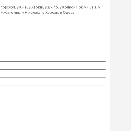
жжі, у Київ, у Харків, у Дніпр, у Кривой Рог, у Львів, у
, у Житомир, у Ніколаєв, в Херсон, в Одеса