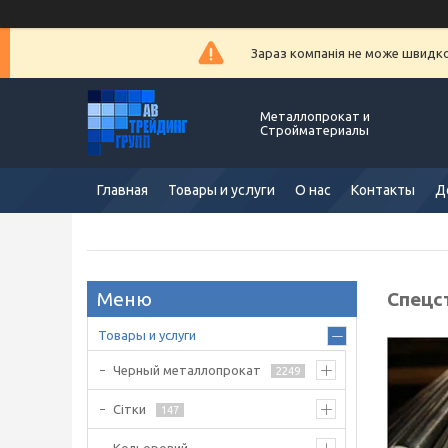
Зараз компанія не може швидко 
Металлопрокат и
Стройматериалы
Главная
Товары и услуги
О нас
Контакты
Д
Спецс
Товары и услуги
Черный металлопрокат
2249
Сітки
147