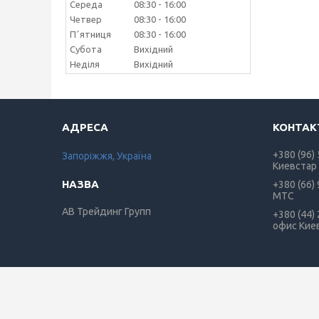
Середа
08:30
16:00
Четвер
08:30
16:00
Пʼятниця
08:30
16:00
Субота
Вихідний
Неділя
Вихідний
+380 (96)
Запоріжжя, Україна
Киевстар
+380 (66)
МТС
АВ Трейдинг Групп
+380 (44)
офис Кие