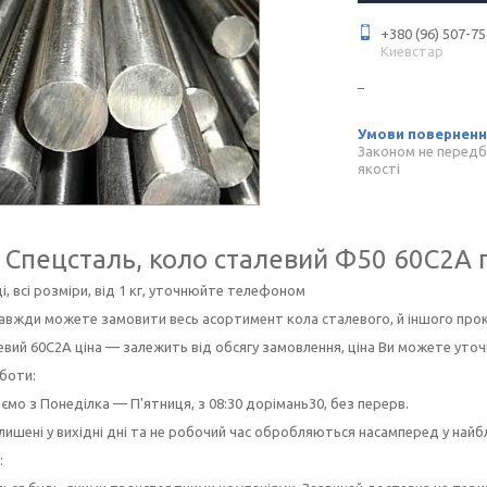
+380 (96) 507-75
Киевстар
Законом не передб
якості
Спецсталь, коло сталевий Ф50
60С2А
п
ді, всі розміри, від 1 кг, уточнюйте телефоном
завжди можете замовити весь асортимент кола сталевого, й іншого прока
евий 60С2А ціна — залежить від обсягу замовлення, ціна Ви можете уто
боти:
мо з Понеділка — П'ятниця, з 08:30 дорімань30, без перерв.
лишені у вихідні дні та не робочий час обробляються насамперед у най
: