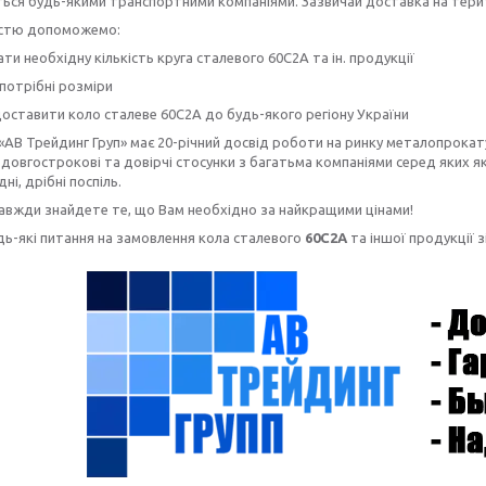
ься будь-якими транспортними компаніями. Зазвичай доставка на терито
істю допоможемо:
ти необхідну кількість круга сталевого 60С2А та ін. продукції
потрібні розміри
ставити коло сталеве 60С2А до будь-якого регіону України
«АВ Трейдинг Груп» має 20-річний досвід роботи на ринку металопрокату
довгострокові та довірчі стосунки з багатьма компаніями серед яких як 
дні, дрібні поспіль.
завжди знайдете те, що Вам необхідно за найкращими цінами!
дь-які питання на замовлення кола сталевого
60С2А
та іншої продукції 