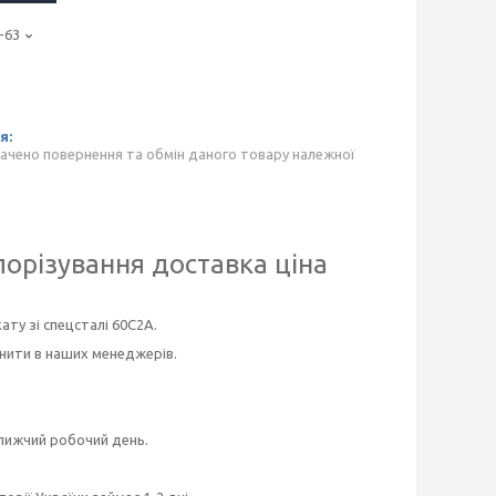
-63
ачено повернення та обмін даного товару належної
орізування доставка ціна
ту зі спецсталі 60С2А.
чнити в наших менеджерів.
ближчий робочий день.