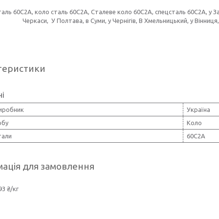
аль 60С2А, коло сталь 60С2А, Сталеве коло 60С2А, спецсталь 60С2А, у Запорі
Черкаси, У Полтава, в Суми, у Чернігів, В Хмельницький, у Вінниця
теристики
ні
виробник
Україна
обу
Коло
тали
60С2А
ація для замовлення
93 ₴/кг