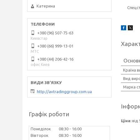
Катерина
Спецст
+380 (96) 507-75-63
Киевстар
Харак
+380 (66) 999-13-01
МТС
+380 (44) 206-42-16
Основ
офис Киев
Країна 
Вид вир
Марка с
http://avtradinggroup.com.ua
Інформ
Графік роботи
Ціна:
від 
Понеділок
08:30
16:00
Вівторок
08:30
16:00