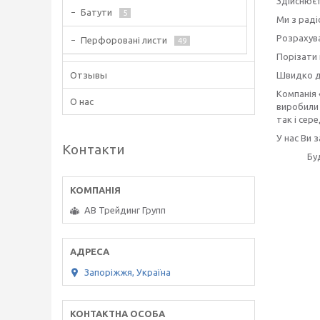
Здійснюєт
Батути
5
Ми з рад
Розрахува
Перфоровані листи
49
Порізати 
Отзывы
Швидко до
Компанія 
О нас
виробили 
так і сере
У нас Ви 
Контакти
Бу
АВ Трейдинг Групп
Запоріжжя, Україна